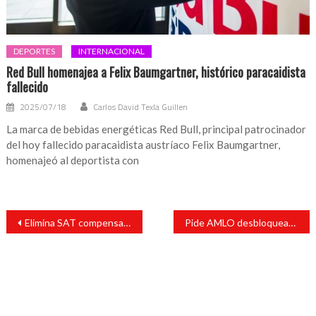
DEPORTES
INTERNACIONAL
Red Bull homenajea a Felix Baumgartner, histórico paracaidista
fallecido
2025/07/18
Carlos David Texla Guillen
La marca de bebidas energéticas Red Bull, principal patrocinador
del hoy fallecido paracaidista austríaco Felix Baumgartner,
homenajeó al deportista con
Navegación
Elimina SAT compensación universal; buscarán amparos grandes contribuyentes
Pide AMLO desbloquear vías en Michoacán, se transfirieron mil mdp
de
entradas