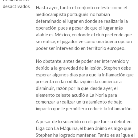
desactivados
Hasta ayer, tanto el conjunto celeste como el
mediocampista portugués, no habían
en
determinado el lugar en donde se realizaría la
Eustáquio
operación, pues a pesar de que el lugar más
regresaría
viable es México, en donde el club pretende que
a
se realice, el jugador ve como una buena opción
Portugal
poder ser intervenido en territorio europeo.
para
ser
No obstante, antes de poder ser intervenido y
operado
debido a la gravedad de la lesión, Stephen debe
esperar algunos días para que la inflamación que
presenta en la rodilla izquierda comience a
disminuir, razón por la que, desde ayer, el
elemento celeste acudió a La Noria para
comenzar a realizar un tratamiento de bajo
impacto que le permitiera reducir la inflamación.
A pesar de lo sucedido en el que fue su debut en
Liga con La Máquina, el buen ánimo es algo que
Stephen ha logrado mantener. Tanto es así que el