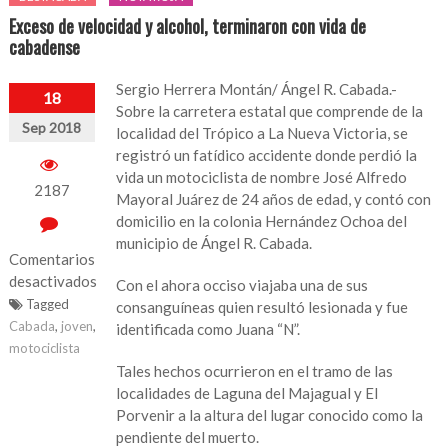
Exceso de velocidad y alcohol, terminaron con vida de
cabadense
Sergio Herrera Montán/ Ángel R. Cabada.-
18
Sobre la carretera estatal que comprende de la
Sep 2018
localidad del Trópico a La Nueva Victoria, se
registró un fatídico accidente donde perdió la
vida un motociclista de nombre José Alfredo
2187
Mayoral Juárez de 24 años de edad, y contó con
domicilio en la colonia Hernández Ochoa del
municipio de Ángel R. Cabada.
Comentarios
desactivados
Con el ahora occiso viajaba una de sus
Tagged
consanguíneas quien resultó lesionada y fue
en
Cabada
,
joven
,
identificada como Juana “N”.
Exceso
motociclista
de
Tales hechos ocurrieron en el tramo de las
velocidad
localidades de Laguna del Majagual y El
y
Porvenir a la altura del lugar conocido como la
alcohol,
pendiente del muerto.
terminaron