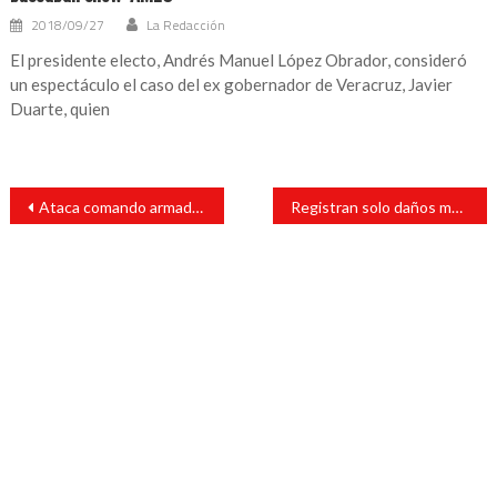
2018/09/27
La Redacción
El presidente electo, Andrés Manuel López Obrador, consideró
un espectáculo el caso del ex gobernador de Veracruz, Javier
Duarte, quien
Navegación
Ataca comando armado a familia en Tecolutla; muere un niño
Registran solo daños materiales en percance vial en el Fovissste
de
entradas