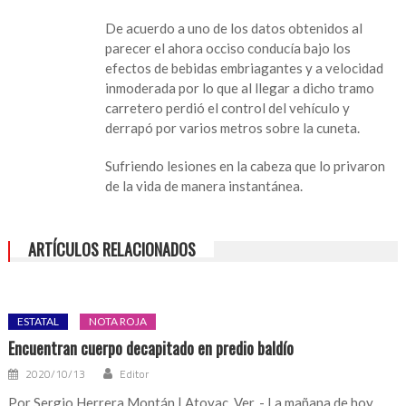
con
De acuerdo a uno de los datos obtenidos al
vida
parecer el ahora occiso conducía bajo los
de
efectos de bebidas embriagantes y a velocidad
cabadense
inmoderada por lo que al llegar a dicho tramo
carretero perdió el control del vehículo y
derrapó por varios metros sobre la cuneta.
Sufriendo lesiones en la cabeza que lo privaron
de la vida de manera instantánea.
ARTÍCULOS RELACIONADOS
ESTATAL
NOTA ROJA
Encuentran cuerpo decapitado en predio baldío
2020/10/13
Editor
Por Sergio Herrera Montán | Atoyac, Ver. - La mañana de hoy