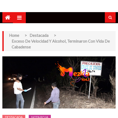
Home
>
Destacada
>
Exceso De Velocidad Y Alcohol, Terminaron Con Vida De
Cabadense
DESTACADA
NOTA ROJA