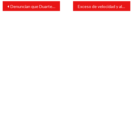
Navegación
Denuncian que Duarte y Karime acumularon más de 90 casas
Exceso de velocidad y alcohol, terminaron con vida de cabadense
de
entradas