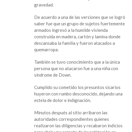
a
gravedad.
familia
en
De acuerdo a una de las versiones que se logró
Tecolutla;
saber fue que un grupo de sujetos fuertemente
muere
armados ingresó a la humilde vivienda
un
construida en madera, cartón y lamina donde
niño
descansaba la familia y fueron atacados a
quemarropa.
También se tuvo conocimiento que a la única
persona que no atacaron fue a una niña con
síndrome de Down.
Cumplido su cometido los presuntos sicarios
huyeron con rumbo desconocido, dejando una
estela de dolor e indignación.
Minutos después al sitio arribaron las
autoridades correspondientes quienes
realizaron las diligencias y recabaron indicios