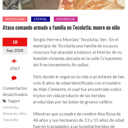
DESTACADA
ESTATAL
NOTA ROJA
Ataca comando armado a familia en Tecolutla; muere un niño
Sergio Herrera Montán/ Tecolutla, Ver.- En el
18
municipio de Tecolutla una familia de escasos
Sep 2018
recursos fue atacada a balazos al interior de su
humilde vivienda ubicada en la calle Crisantemo
del fraccionamiento Arcadias.
2067
Sitio donde le segaron la vida a un infante de tan
solo 8 años de edad identificado con el nombre
Comentarios
de Alán Clemente, el cual fue encontrado sobre
desactivados
el piso sin vida producto de las heridas
Tagged
producidas por las balas de grueso calibre.
en
comando
,
Ataca
disparan
,
niño
,
Mientras que su madre de nombre Ana Rosa de
comando
Tecolutla
46 años y sus hermanos de 13 y 15 años de edad
armado
fueron trasladados a un hospital heridos de