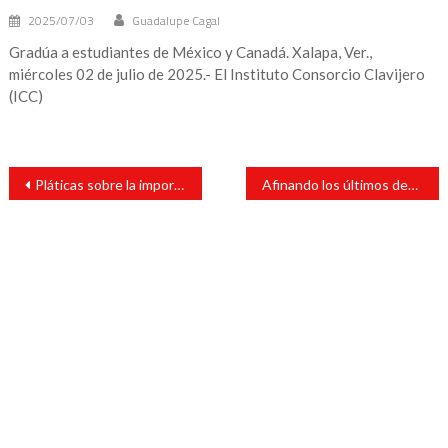
2025/07/03
Guadalupe Cagal
Gradúa a estudiantes de México y Canadá. Xalapa, Ver.,
miércoles 02 de julio de 2025.- El Instituto Consorcio Clavijero
(ICC)
Navegación
Pláticas sobre la importancia de la autoexploración en el mes de la lucha contra el cáncer de mama
Afinando los últimos detalles para la realización del evento deportivo “BRUJAZO Edición 2023”
de
entradas