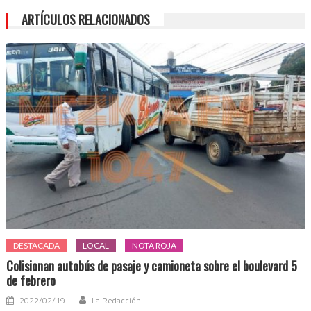
Catemaco
ARTÍCULOS RELACIONADOS
DESTACADA
LOCAL
NOTA ROJA
Colisionan autobús de pasaje y camioneta sobre el boulevard 5
de febrero
2022/02/19
La Redacción