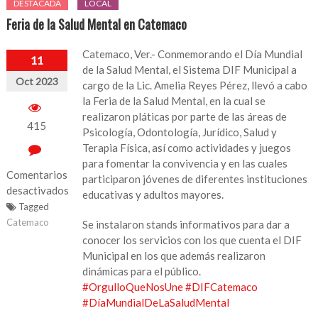
DESTACADA
LOCAL
Feria de la Salud Mental en Catemaco
Catemaco, Ver.- Conmemorando el Día Mundial
11
de la Salud Mental, el Sistema DIF Municipal a
Oct 2023
cargo de la Lic. Amelia Reyes Pérez, llevó a cabo
la Feria de la Salud Mental, en la cual se
realizaron pláticas por parte de las áreas de
415
Psicología, Odontología, Jurídico, Salud y
Terapia Física, así como actividades y juegos
para fomentar la convivencia y en las cuales
Comentarios
participaron jóvenes de diferentes instituciones
desactivados
educativas y adultos mayores.
Tagged
en
Catemaco
Se instalaron stands informativos para dar a
Feria
conocer los servicios con los que cuenta el DIF
de
Municipal en los que además realizaron
la
dinámicas para el público.
Salud
#OrgulloQueNosUne
#DIFCatemaco
Mental
#DíaMundialDeLaSaludMental
en