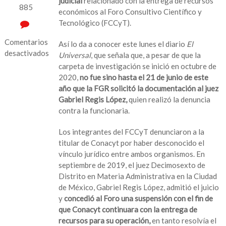
judicial
relacionado con la entrega de recursos
885
económicos al Foro Consultivo Científico y
Tecnológico (FCCyT).
Comentarios
Así lo da a conocer este lunes el diario
El
desactivados
Universal
, que señala que, a pesar de que la
carpeta de investigación se inició en octubre de
en
2020,
no fue sino hasta el 21 de junio de este
FGR
año que la FGR solicitó la documentación al juez
investiga
Gabriel Regis López,
quien realizó la denuncia
a
contra la funcionaria.
titular
de
Los integrantes del FCCyT denunciaron a la
Conacyt
titular de Conacyt por haber desconocido el
por
vínculo jurídico entre ambos organismos. En
desacato
septiembre de 2019, el juez Decimosexto de
judicial:
Distrito en Materia Administrativa en la Ciudad
El
de México, Gabriel Regis López, admitió el juicio
Universal
y
concedió al Foro una suspensión con el fin de
que Conacyt continuara con la entrega de
recursos para su operación,
en tanto resolvía el