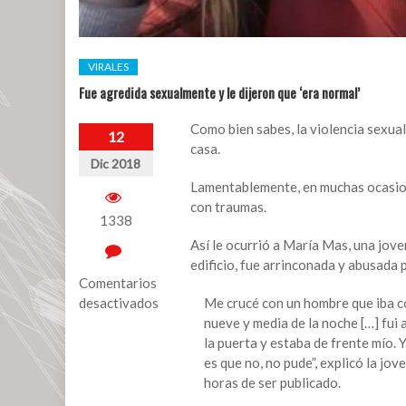
VIRALES
Fue agredida sexualmente y le dijeron que ‘era normal’
Como bien sabes, la violencia sexual
12
casa.
Dic 2018
Lamentablemente, en muchas ocasione
con traumas.
1338
Así le ocurrió a María Mas, una joven
edificio, fue arrinconada y abusada
Comentarios
desactivados
Me crucé con un hombre que iba con
nueve y media de la noche […] fui 
en
la puerta y estaba de frente mío. 
Fue
es que no, no pude”, explicó la jo
agredida
horas de ser publicado.
sexualmente