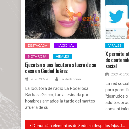
DESTACADA
NACIONAL
VIRALES
X permite of
NOTA ROJA
VIRALES
de contenid
Ejecutan a una locutora afuera de su
social
casa en Ciudad Juárez
2024/06/0
2020/02/20
La Redacción
La red socia
La locutora de radio La Poderosa,
para permiti
Bárbara Greco, fue asesinada por
"desnudos o
hombres armados la tarde del martes
adultos prod
afuera de su
consentimie
Navegación
Denuncian elementos de Sedema despidos injustificados y sin liquidación
de