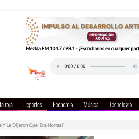
Mezkla FM 104.7 / 98.1 - ¡Escúchanos en cualquier par
a roja
Deportes
Economía
Música
Tecnología
 Y Le Dijeron Que ‘era Normal’