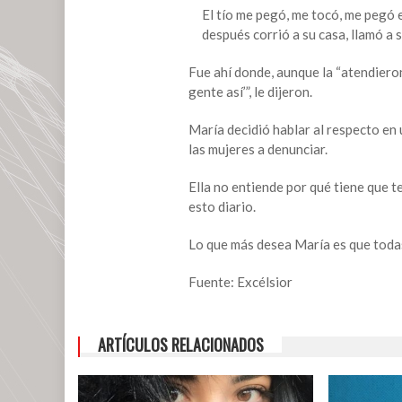
y
El tío me pegó, me tocó, me pegó en
le
después corrió a su casa, llamó a 
dijeron
que
Fue ahí donde, aunque la “atendieron
‘era
gente así’”, le dijeron.
normal’
María decidió hablar al respecto en 
las mujeres a denunciar.
Ella no entiende por qué tiene que te
esto diario.
Lo que más desea María es que todas
Fuente: Excélsior
ARTÍCULOS RELACIONADOS