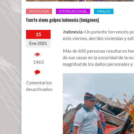
DESTACADA
INTERNACIONAL
VIRALES
Fuerte sismo golpea Indonesia (Imágenes)
Indonesia.-
Un potente terremoto po
15
este viernes, derribó viviendas y ed
Ene 2021
Más de 600 personas resultaron heri
de sus casas en la oscuridad de la n
1463
magnitud de los daños personales y 
Comentarios
desactivados
en
Fuerte
sismo
golpea
Indonesia
(Imágenes)