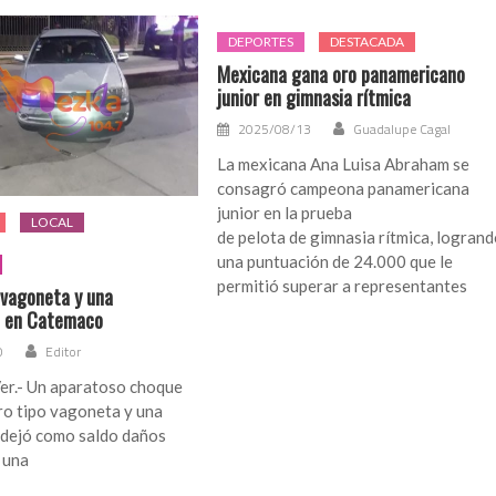
DEPORTES
DESTACADA
Mexicana gana oro panamericano
junior en gimnasia rítmica
2025/08/13
Guadalupe Cagal
La mexicana Ana Luisa Abraham se
consagró campeona panamericana
junior en la prueba
LOCAL
de pelota de gimnasia rítmica, logran
una puntuación de 24.000 que le
permitió superar a representantes
vagoneta y una
a en Catemaco
0
Editor
er.- Un aparatoso choque
ro tipo vagoneta y una
 dejó como saldo daños
 una