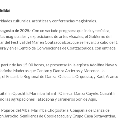
del Mar
vidades culturales, artísticas y conferencias magistrales.
e agosto de 2025.-
Con un variado programa que incluye música,
cias magistrales y exposiciones de artes visuales, el Gobierno del
tar del Festival del Mar en Coatzacoalcos, que se llevará a cabo del 
ltura y en el Centro de Convenciones de Coatzacoalcos, con entrada
 a partir de las 15:00 horas, se presentarán la arpista Adolfina Nava y
Marimba Maderas que Cantan y Danza Arrieros y Morenos; la
el Ensamble Regional de Danza; Odisea la Orquesta, y Kael, Arant
uitzilin Opochtli, Marimba Infantil Olmeca, Danza Cayele, Cuauhtli,
mo las agrupaciones Tatzozona y Jaraneros Son de Aquí.
l Pájaros del Alba, Marimba Chogostera, Compañía de Danza de
Son Jarocho, Semilleros de Cosoleacaque y Grupo Casa Sotaventina.