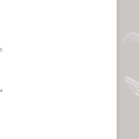
15
xa