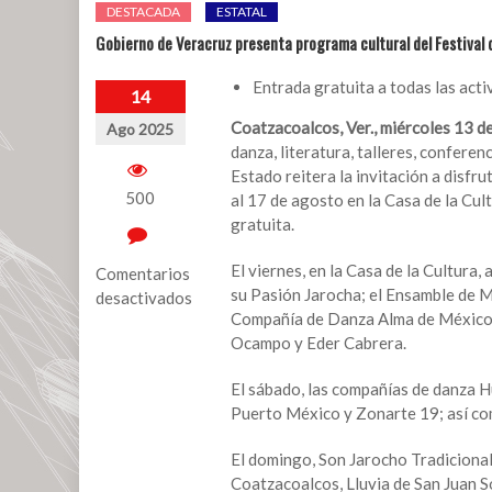
DESTACADA
ESTATAL
Gobierno de Veracruz presenta programa cultural del Festival 
Entrada gratuita a todas las acti
14
Coatzacoalcos, Ver., miércoles 13 d
Ago 2025
danza, literatura, talleres, conferen
Estado reitera la invitación a disfru
500
al 17 de agosto en la Casa de la Cu
gratuita.
El viernes, en la Casa de la Cultura,
Comentarios
su Pasión Jarocha; el Ensamble de 
desactivados
Compañía de Danza Alma de México; 
en
Ocampo y Eder Cabrera.
Gobierno
de
El sábado, las compañías de danza H
Veracruz
Puerto México y Zonarte 19; así co
presenta
programa
El domingo, Son Jarocho Tradiciona
cultural
Coatzacoalcos, Lluvia de San Juan 