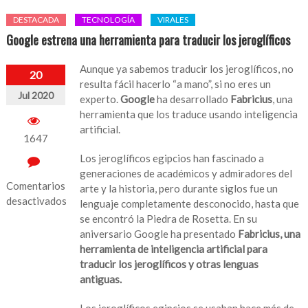
DESTACADA
TECNOLOGÍA
VIRALES
Google estrena una herramienta para traducir los jeroglíficos
Aunque ya sabemos traducir los jeroglíficos, no
20
resulta fácil hacerlo “a mano”, si no eres un
Jul 2020
experto.
Google
ha desarrollado
Fabricius
, una
herramienta que los traduce usando inteligencia
artificial.
1647
Los jeroglíficos egipcios han fascinado a
generaciones de académicos y admiradores del
Comentarios
arte y la historia, pero durante siglos fue un
desactivados
lenguaje completamente desconocido, hasta que
se encontró la Piedra de Rosetta. En su
en
aniversario Google ha presentado
Fabricius, una
Google
herramienta de inteligencia artificial para
estrena
traducir los jeroglíficos y otras lenguas
una
antiguas.
herramienta
para
Los jeroglíficos egipcios se usaban hace más de