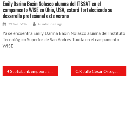
Emily Darina Baxin Nolasco alumna del ITSSAT en el
campamento WISE en Ohio, USA, estará fortaleciendo su
desarrollo profesional este verano
2024/06/14
Guadalupe Cagal
Ya se encuentra Emily Darina Baxin Nolasco alumna del Instituto
Tecnológico Superior de San Andrés Tuxtla en el campamento
WISE
Navegación
Scotiabank empeora su pronóstico para la economía de México en 2020: espera caída de 9.08%
C.P. Julio César Ortega Serrano hace entrega de tinacos; Catemaco.
de
entradas