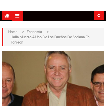
Home
>
Economía
>
Halla Muerto A Uno De Los Dueños De Soriana En
Torreón