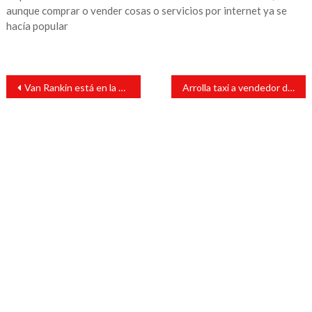
aunque comprar o vender cosas o servicios por internet ya se
hacía popular
Navegación
Van Rankin está en la mira del Porto y del Benfica
Arrolla taxi a vendedor de tortillas en San Andrés Tuxtla
de
entradas