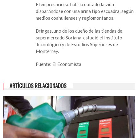
uno
El empresario se habría quitado la vida
de
disparándose con una arma tipo escuadra, según
los
medios coahuilenses y regiomontanos.
dueños
de
Bringas, uno de los dueño de las tiendas de
Soriana
supermercado Soriana, estudió el Instituto
en
Tecnológico y de Estudios Superiores de
Torreón
Monterrey.
Fuente: El Economista
ARTÍCULOS RELACIONADOS