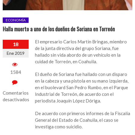
ECONOMÍA
Halla muerto a uno de los dueños de Soriana en Torreón
El empresario Carlos Martín Bringas, miembro
18
de la junta directiva del grupo Soriana, fue
Ene 2019
hallado sin vida abordo de un vehículo en la
cuidad de Torreón, en Coahuila.
1584
El dueño de Soriana fue hallado con un disparo
en la cabeza y una pistola en su mano izquierda,
en el buolevard San Pedro Rumbo, en el Parque
Comentarios
Industrial de Torreón, de acuerdo con el
desactivados
periodista Joaquín López Dóriga.
en
De acuerdo con primeros informes de la Fiscalía
Halla
General del Estado de Coahuila, el caso se
muerto
investiga como suicidio.
a