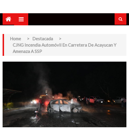
Home
>
Destacada
>
CJNG Incendia Automóvil En Carretera De Acayucan Y
Amenaza A SSP