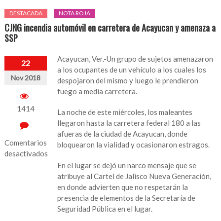
DESTACADA
NOTA ROJA
CJNG incendia automóvil en carretera de Acayucan y amenaza a
SSP
Acayucan, Ver.-Un grupo de sujetos amenazaron
22
a los ocupantes de un vehículo a los cuales los
Nov 2018
despojaron del mismo y luego le prendieron
fuego a media carretera.
1414
La noche de este miércoles, los maleantes
llegaron hasta la carretera federal 180 a las
afueras de la ciudad de Acayucan, donde
Comentarios
bloquearon la vialidad y ocasionaron estragos.
desactivados
En el lugar se dejó un narco mensaje que se
en
atribuye al Cartel de Jalisco Nueva Generación,
CJNG
en donde advierten que no respetarán la
incendia
presencia de elementos de la Secretaría de
automóvil
Seguridad Pública en el lugar.
en