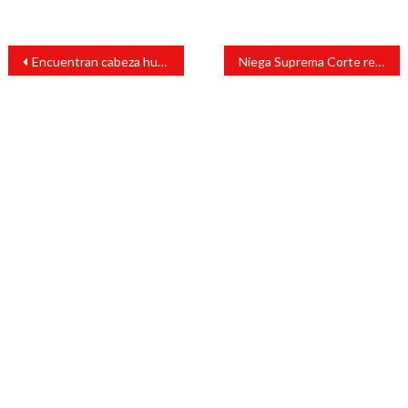
Navegación
Encuentran cabeza humana en parque de San Rafael
Niega Suprema Corte reparación de daño por infidelidad sexual
de
entradas