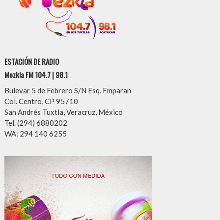
ESTACIÓN DE RADIO
Mezkla FM 104.7 | 98.1
Bulevar 5 de Febrero S/N Esq. Emparan
Col. Centro, CP 95710
San Andrés Tuxtla, Veracruz, México
Tel. (294) 6880202
WA: 294 140 6255