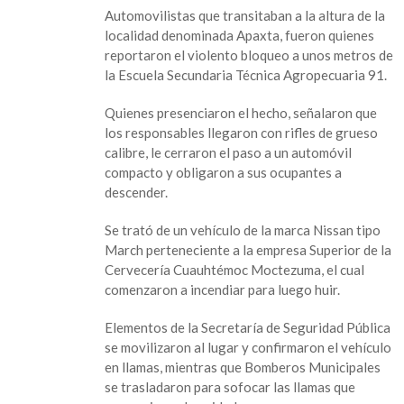
carretera
Automovilistas que transitaban a la altura de la
de
localidad denominada Apaxta, fueron quienes
Acayucan
reportaron el violento bloqueo a unos metros de
y
la Escuela Secundaria Técnica Agropecuaria 91.
amenaza
a
Quienes presenciaron el hecho, señalaron que
SSP
los responsables llegaron con rifles de grueso
calibre, le cerraron el paso a un automóvil
compacto y obligaron a sus ocupantes a
descender.
Se trató de un vehículo de la marca Nissan tipo
March perteneciente a la empresa Superior de la
Cervecería Cuauhtémoc Moctezuma, el cual
comenzaron a incendiar para luego huir.
Elementos de la Secretaría de Seguridad Pública
se movilizaron al lugar y confirmaron el vehículo
en llamas, mientras que Bomberos Municipales
se trasladaron para sofocar las llamas que