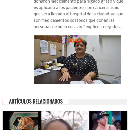
donaron medicamento para hígado graso y que
Secretario
es aplicado a los pacientes con cáncer, mismo
de
que será llevado al hospital de la ciudad, ya que
Salud
son medicamentos costosos que donan las
estatal
personas de buen corazón” explicó la regidora.
que
voltee
a
ver
deficiencias
en
el
sector
ARTÍCULOS RELACIONADOS