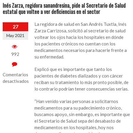
Inés Zarza, regidora sanandresina, pide al Secretario de Salud
estatal que voltee a ver deficiencias en el sector
La regidora de salud en San Andrés Tuxtla, Inés
27
Zarza Carrizosa, solicitó al secretario de salud
May 2021
voltear los ojos hacia los hospitales en dónde
los pacientes crónicos no cuentan con los
medicamentos necesarios para hacerle frente a
992
su enfermedad.
Explicó que es importante que tanto los
Comentarios
pacientes de diabetes dializados y con cáncer
desactivados
reciban su tratamiento lo más pronto posible, de
lo contrario podrían tener consecuencias serias.
en
Inés
“Han venido varias personas a solicitarnos
Zarza,
medicamentos para su padecimiento crónico,
regidora
buscamos apoyo, sin embargo, es importante que
sanandresina,
el Secretario de Salud sepa del desabasto de
pide
medicamentos en los hospitales, hoy nos
al