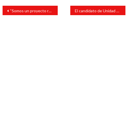
Navegación
“Somos un proyecto real, concreto y con soluciones”, Doctor Tom
El candidato de Unidad Ciudadana en San Andrés Tuxtla, recorre la Col 6 de enero
de
entradas