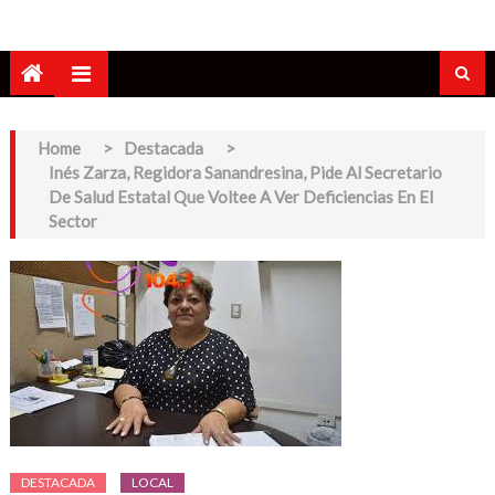
Home
>
Destacada
>
Inés Zarza, Regidora Sanandresina, Pide Al Secretario
De Salud Estatal Que Voltee A Ver Deficiencias En El
Sector
DESTACADA
LOCAL