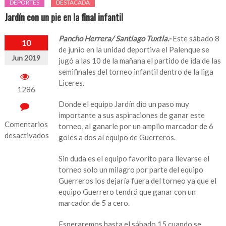
DEPORTES
DESTACADA
Jardín con un pie en la final infantil
Pancho Herrera/ Santiago Tuxtla.-
Este sábado 8
10
de junio en la unidad deportiva el Palenque se
Jun 2019
jugó a las 10 de la mañana el partido de ida de las
semifinales del torneo infantil dentro de la liga
Liceres.
1286
Donde el equipo Jardín dio un paso muy
importante a sus aspiraciones de ganar este
Comentarios
torneo, al ganarle por un amplio marcador de 6
desactivados
goles a dos al equipo de Guerreros.
en
Sin duda es el equipo favorito para llevarse el
Jardín
torneo solo un milagro por parte del equipo
con
Guerreros los dejaría fuera del torneo ya que el
un
equipo Guerrero tendrá que ganar con un
pie
marcador de 5 a cero.
en
la
Esperaremos hasta el sábado 15 cuando se