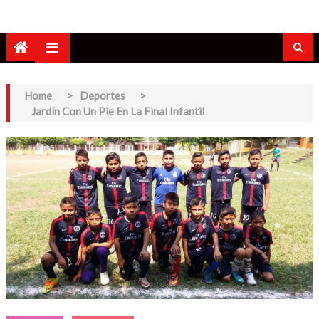
Home
>
Deportes
>
Jardín Con Un Pie En La Final Infantil