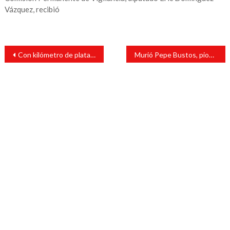
Vázquez, recibió
Navegación
Con kilómetro de plata juntan más de 60 mil pesos para Jesús
Murió Pepe Bustos, pionero de La Sonora Santanera
de
entradas