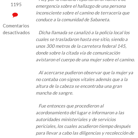
1195
emergencia sobre el hallazgo de una persona
inconsciente sobre el camino de terracería que
conduce a la comunidad de Sabaneta.
Comentarios
desactivados
Dicha llamada se canalizó a la policía local los
cuales se trasladaron hasta ese sitio, siendo a
en
unos 300 metros de la carretera federal 145,
La
donde sobre la citada vía de comunicación
mañana
avistaron el cuerpo de una mujer sobre el camino.
de
hoy
Al acercarse pudieron observar que la mujer ya
ejecutan
no contaba con signos vitales además que a la
a
altura de la cabeza se encontraba una gran
una
mancha de sangre.
mujer
en
Fue entonces que procedieron al
la
acordonamiento del lugar e informaron a las
cuencua
autoridades ministeriales y de servicios
del
periciales, los cuales acudieron tiempo después
Papaloapan
para llevar a cabo las diligencias y recolección de