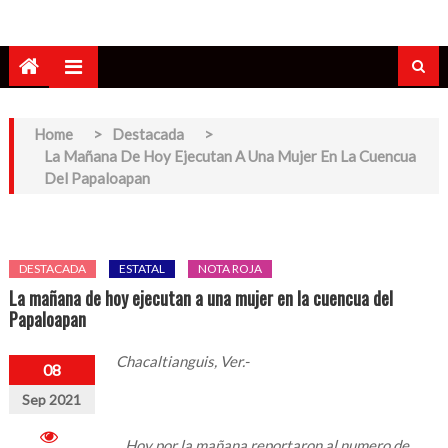
Home
>
Destacada
>
La Mañana De Hoy Ejecutan A Una Mujer En La Cuencua
Del Papaloapan
DESTACADA
ESTATAL
NOTA ROJA
La mañana de hoy ejecutan a una mujer en la cuencua del
Papaloapan
Chacaltianguis, Ver.-
08
Sep 2021
Hoy por la mañana reportaron al numero de