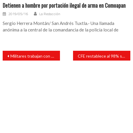
Detienen a hombre por portación ilegal de arma en Comoapan
2019/05/16
La Redacción
Sergio Herrera Montán/ San Andrés Tuxtla.- Una llamada
anónima a la central de la comandancia de la policía local de
Navegación
Militares trabajan con honestidad en aeropuerto Felipe Ángeles: AMLO
CFE restablece al 98% servicio de luz a usuarios afectados por el sismo
de
entradas