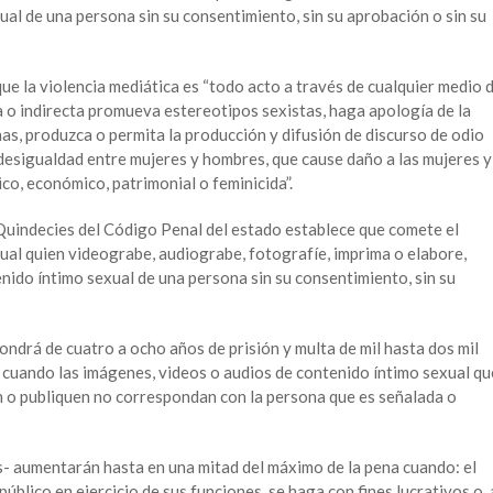
al de una persona sin su consentimiento, sin su aprobación o sin su
que la violencia mediática es “todo acto a través de cualquier medio 
 o indirecta promueva estereotipos sexistas, haga apología de la
iñas, produzca o permita la producción y difusión de discurso de odio
 desigualdad entre mujeres y hombres, que cause daño a las mujeres y
sico, económico, patrimonial o feminicida”.
0 Quindecies del Código Penal del estado establece que comete el
exual quien videograbe, audiograbe, fotografíe, imprima o elabore,
nido íntimo sexual de una persona sin su consentimiento, sin su
ndrá de cuatro a ocho años de prisión y multa de mil hasta dos mil
cuando las imágenes, videos o audios de contenido íntimo sexual qu
n o publiquen no correspondan con la persona que es señalada o
- aumentarán hasta en una mitad del máximo de la pena cuando: el
úblico en ejercicio de sus funciones, se haga con fines lucrativos o, 