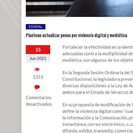
ESTATAL
Plantean actualizar penas por violencia digital y mediática
Fortalecer la efectividad en la ident
15
adecuadas contra la multiplicidad de c
Jun 2021
mediática, son algunos de los objeti
En la Segunda Sesión Ordinaria del 
1351
Constitucional, la legisladora prese
diversas disposiciones a la Ley de A
ambos para el Estado de Veracruz de 
Comentarios
desactivados
En su propuesta de modificación de l
define la violencia digital como “cua
en
la Información y la Comunicación, p
Plantean
instantánea, correo electrónico, o c
actualizar
difunda, exhiba, transmita, comercia
penas