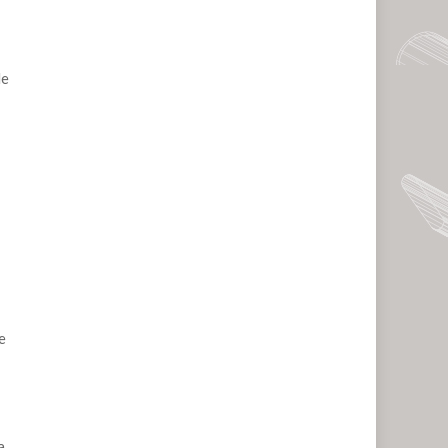
de
e
a