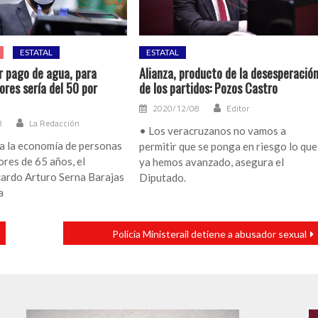
ESTATAL
ESTATAL
r pago de agua, para
Alianza, producto de la desesperació
res sería del 50 por
de los partidos: Pozos Castro
2020/12/08
Editor
8
La Redacción
• Los veracruzanos no vamos a
 a la economía de personas
permitir que se ponga en riesgo lo que
res de 65 años, el
ya hemos avanzado, asegura el
cardo Arturo Serna Barajas
Diputado.
a
Policía Ministerail detiene a abusador sexual