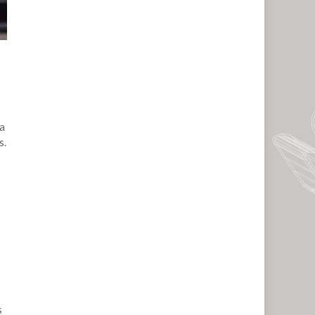
ia
s.
s