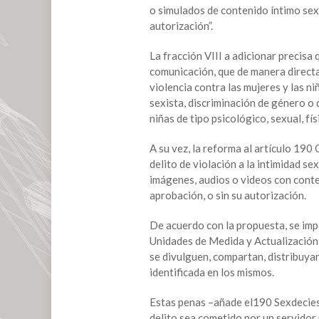
o simulados de contenido íntimo sexu
por
autorización”.
violencia
digital
La fracción VIII a adicionar precisa 
y
comunicación, que de manera directa
mediática
violencia contra las mujeres y las n
sexista, discriminación de género o
niñas de tipo psicológico, sexual, fí
A su vez, la reforma al artículo 19
delito de violación a la intimidad s
imágenes, audios o videos con conte
aprobación, o sin su autorización.
De acuerdo con la propuesta, se impo
Unidades de Medida y Actualización 
se divulguen, compartan, distribuya
identificada en los mismos.
Estas penas –añade el190 Sexdecies
delito sea cometido por un servidor p