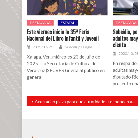
DESTACADA
ESTATAL
DESTACADA
Este viernes inicia la 35ª Feria
Subsidio, po
Nacional del Libro Infantil y Juvenil
adultos mayo
ciento
2025/07/24
Guadalupe Cagal
2020/10/0
Xalapa, Ver., miércoles 23 de julio de
En respaldo
2025.- La Secretaría de Cultura de
adultas mayo
Veracruz (SECVER) invita al público en
diputado Ri
general
presentó un
Navegación
Acortarían plazo para que autoridades respondan a peticiones ciudadanas
de
entradas