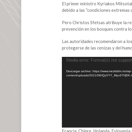
El primer ministro Kyriakos Mitsotak
debido a las “condiciones extremas de
Pero Christos Sfetsas atribuye la re
prevención en los bosques contra los
Las autoridades recomendaron a los
protegerse de las cenizas y del humo
Reproductor
Media error: Format(s) not suppor
de
Descargar archivo: https://www.mezklafm.mx/wp-
vídeo
content/uploads/2021/08/iQyVYY_MyuS7Hj5K
Francia, Chipre, Holanda, Eslovenia