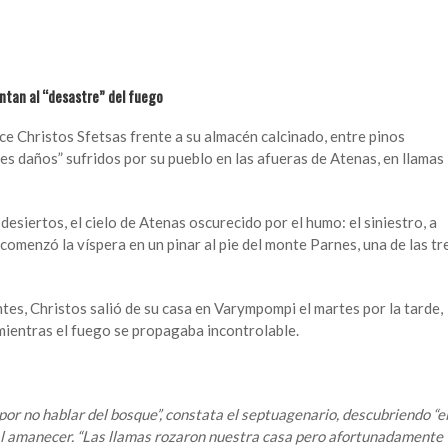
ntan al “desastre” del fuego
ice Christos Sfetsas frente a su almacén calcinado, entre pinos
s daños” sufridos por su pueblo en las afueras de Atenas, en llamas
esiertos, el cielo de Atenas oscurecido por el humo: el siniestro, a
comenzó la víspera en un pinar al pie del monte Parnes, una de las tr
ntes, Christos salió de su casa en Varympompi el martes por la tarde,
mientras el fuego se propagaba incontrolable.
or no hablar del bosque”, constata el septuagenario, descubriendo “e
 al amanecer. “Las llamas rozaron nuestra casa pero afortunadamente