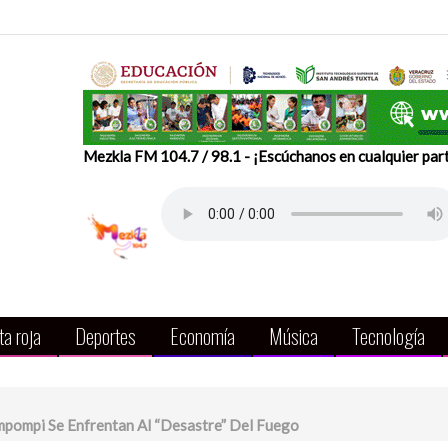
Mezkla FM 104.7 / 98.1 - ¡Escúchanos en cualquier par
a roja
Deportes
Economía
Música
Tecnología
ympompi Se Enfrentan Al “desastre” Del Fuego