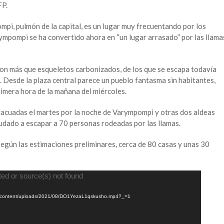
FP.
mpi, pulmón de la capital, es un lugar muy frecuentando por los
ympompi se ha convertido ahora en “un lugar arrasado” por las llama
on más que esqueletos carbonizados, de los que se escapa todavía
Desde la plaza central parece un pueblo fantasma sin habitantes,
rimera hora de la mañana del miércoles.
acuadas el martes por la noche de Varympompi y otras dos aldeas
yudado a escapar a 70 personas rodeadas por las llamas.
según las estimaciones preliminares, cerca de 80 casas y unas 30
ted or source(s) not found
wp-content/uploads/2021/08/DO1YezaL1qskusho.mp4?_=1