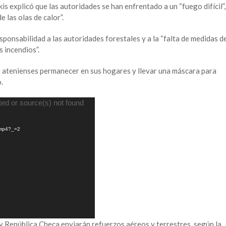
is explicó que las autoridades se han enfrentado a un “fuego difícil”,
 las olas de calor”.
sponsabilidad a las autoridades forestales y a la “falta de medidas d
 incendios”.
 atenienses permanecer en sus hogares y llevar una máscara para
.
ted or source(s) not found
.mp4?_=2
 y República Checa enviarán refuerzos aéreos y terrestres, según la