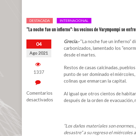
DESTACADA
INTERNACIONAL
“La noche fue un infierno”: los vecinos de Varympompi se enfre
Grecia.-
“La noche fue un infierno” d
04
carbonizados, lamentado los “enorme
Ago 2021
desde el martes.
Restos de casas calcinadas, pueblos d
1337
punto de ser dominado el miércoles, 
colinas que enmarcan la capital.
Comentarios
Al igual que otros cientos de habita
desactivados
después de la orden de evacuación, 
en
“La
noche
“Los daños materiales son enormes, p
fue
desastre” a su regreso el miércoles