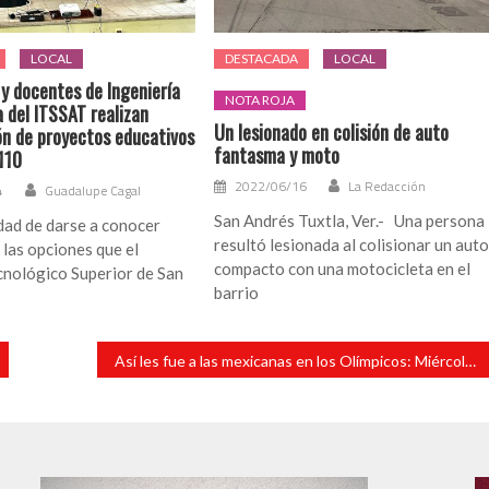
LOCAL
DESTACADA
LOCAL
 y docentes de Ingeniería
NOTA ROJA
 del ITSSAT realizan
Un lesionado en colisión de auto
n de proyectos educativos
fantasma y moto
110
2022/06/16
La Redacción
4
Guadalupe Cagal
San Andrés Tuxtla, Ver.- Una persona
idad de darse a conocer
resultó lesionada al colisionar un aut
las opciones que el
compacto con una motocicleta en el
cnológico Superior de San
barrio
Así les fue a las mexicanas en los Olímpicos: Miércoles 4 de agosto