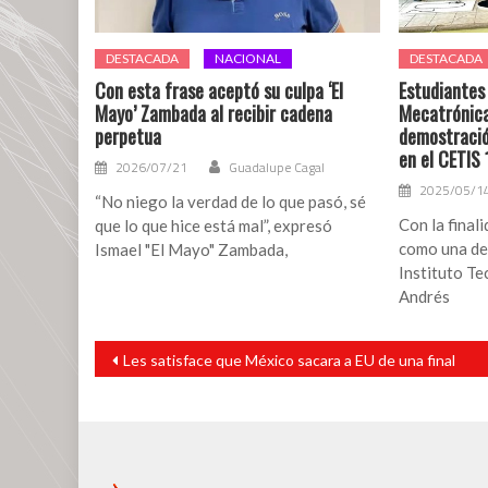
DESTACADA
NACIONAL
DESTACADA
Con esta frase aceptó su culpa ‘El
Estudiantes
Mayo’ Zambada al recibir cadena
Mecatrónica
perpetua
demostració
en el CETIS 
2026/07/21
Guadalupe Cagal
2025/05/1
“No niego la verdad de lo que pasó, sé
Con la final
que lo que hice está mal”, expresó
como una de 
Ismael "El Mayo" Zambada,
Instituto Te
Andrés
Navegación
Les satisface que México sacara a EU de una final
de
entradas