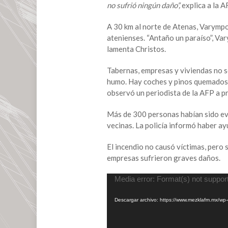
un
no sufrió ningún daño”,
explica a la A
infierno”:
los
A 30 km al norte de Atenas, Varympo
vecinos
atenienses. “Antaño un paraíso”, Var
de
lamenta Christos.
Varympompi
se
Tabernas, empresas y viviendas no s
enfrentan
humo. Hay coches y pinos quemados. 
al
observó un periodista de la AFP a p
“desastre”
del
Más de 300 personas habían sido ev
fuego
vecinas. La policía informó haber a
El incendio no causó víctimas, pero 
empresas sufrieron graves daños.
Reproductor
Media error: Format(s) not suppor
de
vídeo
Descargar archivo: https://www.mezklafm.mx/