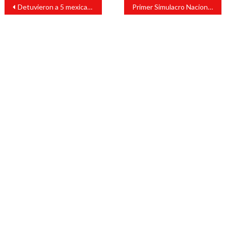
Navegación
Detuvieron a 5 mexicanos en redadas migratorias en Colorado: Sheinbaum
Primer Simulacro Nacional 2025 con participación masiva
de
entradas