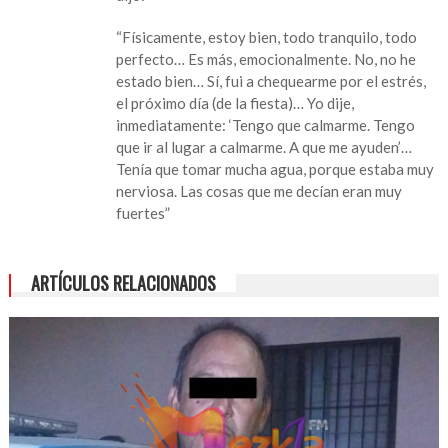
hospital
tras
“Físicamente, estoy bien, todo tranquilo, todo
caída
perfecto… Es más, emocionalmente. No, no he
durante
estado bien… Sí, fui a chequearme por el estrés,
revelación
el próximo día (de la fiesta)… Yo dije,
de
inmediatamente: ‘Tengo que calmarme. Tengo
género
que ir al lugar a calmarme. A que me ayuden’…
Tenía que tomar mucha agua, porque estaba muy
nerviosa. Las cosas que me decían eran muy
fuertes”
ARTÍCULOS RELACIONADOS