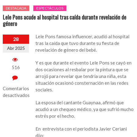
DESTACADA
ESPECTÁCULOS
Lele Pons acude al hospital tras caída durante revelación de
género
Lele Pons famosa influencer, acudió al hospital
28
tras la caída que tuvo durante su fiesta de
Abr 2025
revelación de género del bebé.
Y es que durante el evento Lele Pons se cayó en
516
dos ocasiones al resbalar por la pintura que se
arrojó para revelar que tendría una niña, esta
situación ocasionó consternación en las redes
Comentarios
sociales.
desactivados
La esposa del cantante Guaynaa, afirmó que
en
acudió a un chequeo médico, ya que sufrió mucho
Lele
estrés por el hecho.
Pons
acude
En entrevista con el periodista Javier Ceriani
al
dijo: