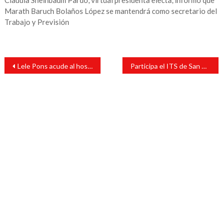
Claudia Sheinbaum Pardo, virtual presidenta electa, informó que
Marath Baruch Bolaños López se mantendrá como secretario del
Trabajo y Previsión
Navegación
Lele Pons acude al hospital tras caída durante revelación de género
Participa el ITS de San Andrés Tuxtla en el “Primer Simulacro Nacional 2025”
de
entradas