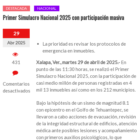
DESTACADA
NACIONAL
Primer Simulacro Nacional 2025 con participación masiva
29
Abr 2025
La prioridad es revisar los protocolos de
emergencia en inmuebles.
431
Xalapa, Ver., martes 29 de abril de 2025.-
En
punto de las 11:30 horas, se realizó el Primer
Simulacro Nacional 2025, con la participación de
casi medio millón de personas registradas en 4
Comentarios
mil 13 inmuebles así como en los 212 municipios.
desactivados
en
Bajo la hipótesis de un sismo de magnitud 8.1
Primer
con epicentro en el Golfo de Tehuantepec, se
Simulacro
llevaron a cabo acciones de evacuación, revisión
Nacional
de la integridad estructural de edificios, atención
2025
médica ante posibles lesiones y acompañamiento
con
con primeros auxilios psicológicos, lo que