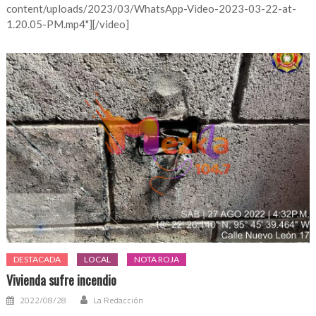
content/uploads/2023/03/WhatsApp-Video-2023-03-22-at-
1.20.05-PM.mp4"][/video]
DESTACADA
LOCAL
NOTA ROJA
Vivienda sufre incendio
2022/08/28
La Redacción