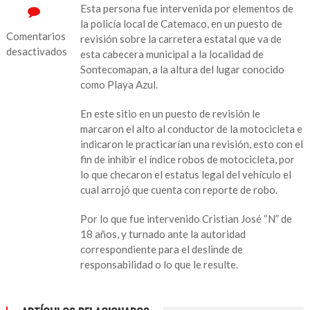
Esta persona fue intervenida por elementos de
la policía local de Catemaco, en un puesto de
Comentarios
revisión sobre la carretera estatal que va de
desactivados
esta cabecera municipal a la localidad de
Sontecomapan, a la altura del lugar conocido
en
como Playa Azul.
Lo
aprehenden
En este sitio en un puesto de revisión le
por
marcaron el alto al conductor de la motocicleta e
viajar
indicaron le practicarían una revisión, esto con el
en
fin de inhibir el índice robos de motocicleta, por
motocicleta
lo que checaron el estatus legal del vehículo el
con
cual arrojó que cuenta con reporte de robo.
reporte
de
Por lo que fue intervenido Cristian José “N” de
robo
18 años, y turnado ante la autoridad
correspondiente para el deslinde de
responsabilidad o lo que le resulte.