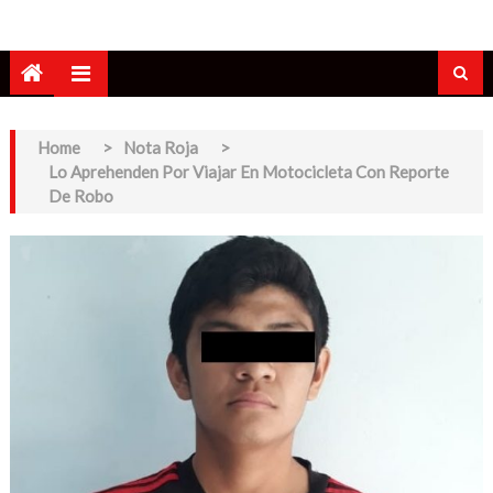
Home
>
Nota Roja
>
Lo Aprehenden Por Viajar En Motocicleta Con Reporte
De Robo