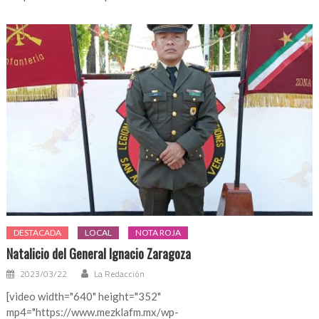
DESTACADA
LOCAL
NOTA ROJA
Natalicio del General Ignacio Zaragoza
2023/03/22
La Redacción
[video width="640" height="352"
mp4="https://www.mezklafm.mx/wp-