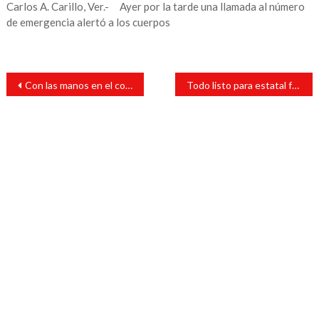
Carlos A. Carillo, Ver.- Ayer por la tarde una llamada al número
de emergencia alertó a los cuerpos
Navegación
Con las manos en el cobre, detienen a joven por robo en Lerdo
Todo listo para estatal femenil de fútbol en San Andrés Tuxtla
de
entradas