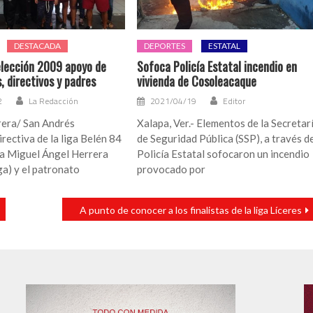
DESTACADA
DEPORTES
ESTATAL
lección 2009 apoyo de
Sofoca Policía Estatal incendio en
, directivos y padres
vivienda de Cosoleacaque
2
La Redacción
2021/04/19
Editor
era/ San Andrés
Xalapa, Ver.- Elementos de la Secretar
irectiva de la liga Belén 84
de Seguridad Pública (SSP), a través d
a Miguel Ángel Herrera
Policía Estatal sofocaron un incendio
ga) y el patronato
provocado por
A punto de conocer a los finalistas de la liga Líceres