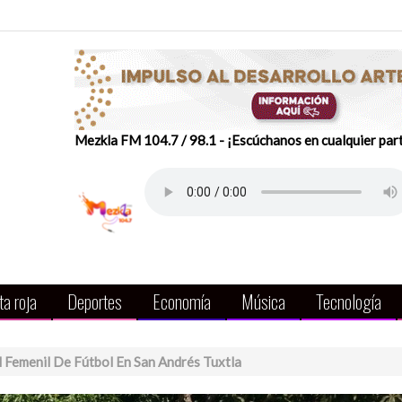
Mezkla FM 104.7 / 98.1 - ¡Escúchanos en cualquier par
a roja
Deportes
Economía
Música
Tecnología
l Femenil De Fútbol En San Andrés Tuxtla