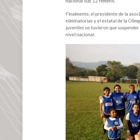
nacional sub 12 femenil.
estatal
femenil
Finalmente, el presidente de la asoc
de
eliminatorias y el estatal de la Olim
fútbol
juveniles se tuvieron que suspender
en
nivel nacional.
San
Andrés
Tuxtla