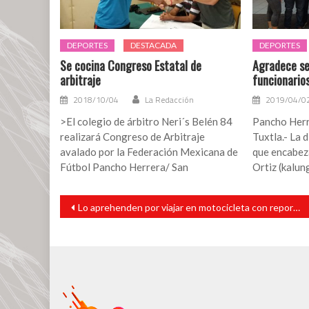
DEPORTES
DESTACADA
DEPORTES
Se cocina Congreso Estatal de
Agradece se
arbitraje
funcionarios
2018/10/04
La Redacción
2019/04/0
>El colegio de árbitro Neri´s Belén 84
Pancho Herr
realizará Congreso de Arbitraje
Tuxtla.- La d
avalado por la Federación Mexicana de
que encabez
Fútbol Pancho Herrera/ San
Ortiz (kalun
Navegación
Lo aprehenden por viajar en motocicleta con reporte de robo
de
entradas