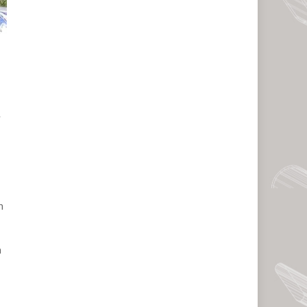
y
n
n