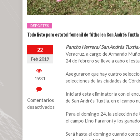
DEPORTES
Todo listo para estatal femenil de fútbol en San Andrés Tuxtla
Pancho Herrera/ San Andrés Tuxtla.
22
Veracruz, a cargo de Armando Muñoz
Feb 2019
24 de febrero se lleve a cabo el esta
Aseguraron que hay cuatro seleccion
1931
selecciones de las ciudades de Córd
Iniciará esta eliminatoria con el en
Comentarios
de San Andrés Tuxtla, en el campo n
desactivados
Para el domingo 24, la selección de 
en
el campo Lino Fararoni y los ganador
Todo
listo
Será hasta el domingo cuando conoc
para