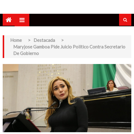
Home
>
Destacada
>
Maryjose Gamboa Pide Juicio Político Contra Secretario
De Gobierno