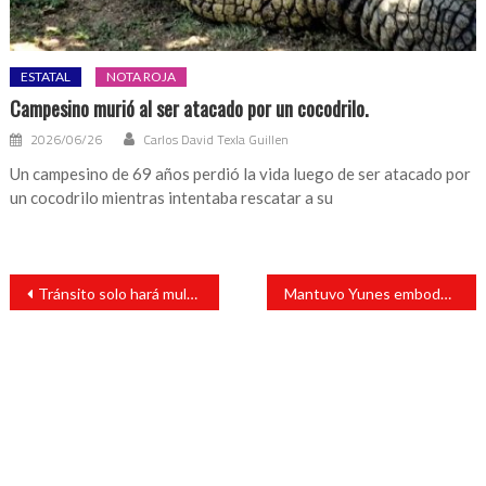
ESTATAL
NOTA ROJA
Campesino murió al ser atacado por un cocodrilo.
2026/06/26
Carlos David Texla Guillen
Un campesino de 69 años perdió la vida luego de ser atacado por
un cocodrilo mientras intentaba rescatar a su
Navegación
Tránsito solo hará multas verbales en diciembre
Mantuvo Yunes embodegada medicina para VIH; están por caducar
de
entradas