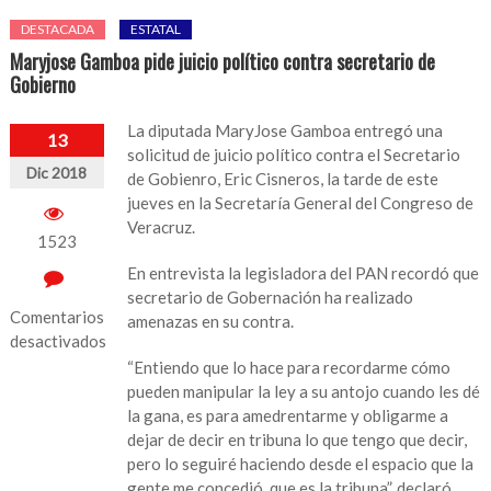
DESTACADA
ESTATAL
Maryjose Gamboa pide juicio político contra secretario de
Gobierno
La diputada MaryJose Gamboa entregó una
13
solicitud de juicio político contra el Secretario
Dic 2018
de Gobienro, Eric Cisneros, la tarde de este
jueves en la Secretaría General del Congreso de
Veracruz.
1523
En entrevista la legisladora del PAN recordó que
secretario de Gobernación ha realizado
Comentarios
amenazas en su contra.
desactivados
“Entiendo que lo hace para recordarme cómo
en
pueden manipular la ley a su antojo cuando les dé
Maryjose
la gana, es para amedrentarme y obligarme a
Gamboa
dejar de decir en tribuna lo que tengo que decir,
pide
pero lo seguiré haciendo desde el espacio que la
juicio
gente me concedió, que es la tribuna”, declaró.