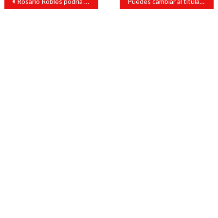
Rosario Robles podría salir de la cárcel
Puedes cambiar al titular en el recibo de luz, checa cómo
de
entradas