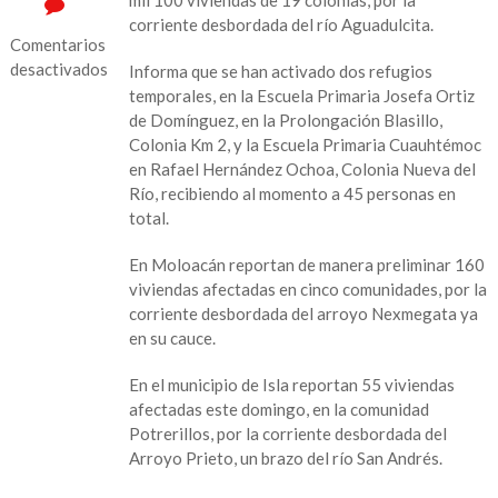
corriente desbordada del río Aguadulcita.
Comentarios
desactivados
Informa que se han activado dos refugios
temporales, en la Escuela Primaria Josefa Ortiz
en
de Domínguez, en la Prolongación Blasillo,
Más
Colonia Km 2, y la Escuela Primaria Cuauhtémoc
municipios
en Rafael Hernández Ochoa, Colonia Nueva del
afectados
Río, recibiendo al momento a 45 personas en
por
total.
el
FF
En Moloacán reportan de manera preliminar 160
4
viviendas afectadas en cinco comunidades, por la
corriente desbordada del arroyo Nexmegata ya
en su cauce.
En el municipio de Isla reportan 55 viviendas
afectadas este domingo, en la comunidad
Potrerillos, por la corriente desbordada del
Arroyo Prieto, un brazo del río San Andrés.