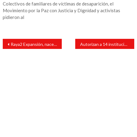
Colectivos de familiares de víctimas de desaparición, el
Movimiento por la Paz con Justicia y Dignidad y activistas
pidieron al
Navegación
Raya2 Expansión, nace el equipo filial de Rayados de Monterrey en la Liga de Expansión MX
Autorizan a 14 instituciones de tecnología financiera para operar bajo la Ley Fintech
de
entradas