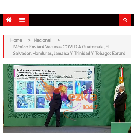
Home
>
Nacional
>
México Enviará Vacunas COVID A Guatemala, El
Salvador, Honduras, Jamaica Y Trinidad Y Tobago: Ebrard