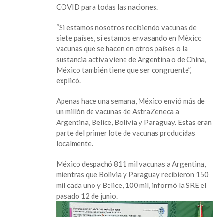
a
COVID para todas las naciones.
Guatemala,
El
“Si estamos nosotros recibiendo vacunas de
Salvador,
siete países, si estamos envasando en México
Honduras,
vacunas que se hacen en otros países o la
Jamaica
sustancia activa viene de Argentina o de China,
y
México también tiene que ser congruente”,
Trinidad
explicó.
y
Tobago:
Apenas hace una semana, México envió más de
Ebrard
un millón de vacunas de AstraZeneca a
Argentina, Belice, Bolivia y Paraguay. Estas eran
parte del primer lote de vacunas producidas
localmente.
México despachó 811 mil vacunas a Argentina,
mientras que Bolivia y Paraguay recibieron 150
mil cada uno y Belice, 100 mil, informó la SRE el
pasado 12 de junio.