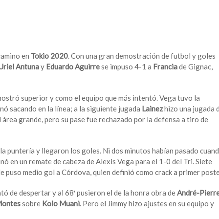
 camino en
Tokio 2020
. Con una gran demostración de futbol y goles
Uriel Antuna
y
Eduardo Aguirre
se impuso 4-1 a
Francia
de Gignac,
mostró superior y como el equipo que más intentó. Vega tuvo la
nó sacando en la línea; a la siguiente jugada
Lainez
hizo una jugada 
el área grande, pero su pase fue rechazado por la defensa a tiro de
la puntería y llegaron los goles. Ni dos minutos habían pasado cuan
ó en un remate de cabeza de Alexis Vega para el 1-0 del Tri. Siete
e puso medio gol a Córdova, quien definió como crack a primer poste
tó de despertar y al 68′ pusieron el de la honra obra de
André-Pierr
ontes
sobre
Kolo Muani
. Pero el Jimmy hizo ajustes en su equipo y