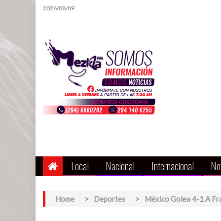
Skip
2026/08/09
to
content
Local
Nacional
Internacional
Not
Home
>
Deportes
>
México Golea 4-1 A Fr