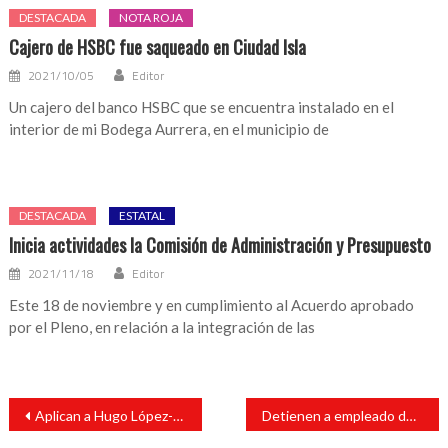
DESTACADA
NOTA ROJA
Cajero de HSBC fue saqueado en Ciudad Isla
2021/10/05
Editor
Un cajero del banco HSBC que se encuentra instalado en el
interior de mi Bodega Aurrera, en el municipio de
DESTACADA
ESTATAL
Inicia actividades la Comisión de Administración y Presupuesto
2021/11/18
Editor
Este 18 de noviembre y en cumplimiento al Acuerdo aprobado
por el Pleno, en relación a la integración de las
Navegación
Aplican a Hugo López-Gatell la vacuna contra la influenza
Detienen a empleado de la CFE
de
entradas