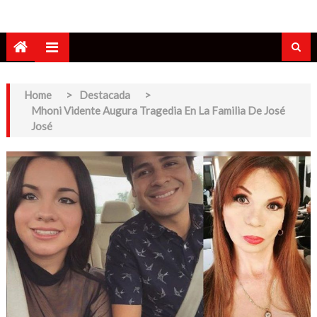
Home
>
Destacada
>
Mhoni Vidente Augura Tragedia En La Familia De José
José