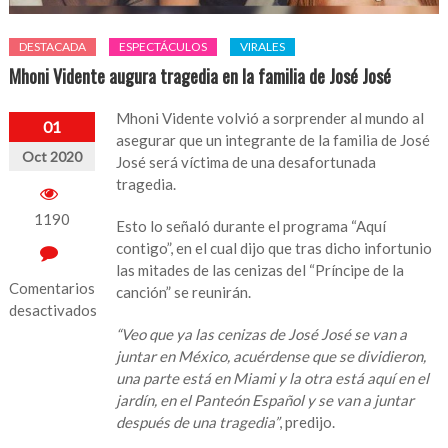
DESTACADA
ESPECTÁCULOS
VIRALES
Mhoni Vidente augura tragedia en la familia de José José
Mhoni Vidente volvió a sorprender al mundo al
01
asegurar que un integrante de la familia de José
Oct 2020
José será víctima de una desafortunada
tragedia.
1190
Esto lo señaló durante el programa “Aquí
contigo”, en el cual dijo que tras dicho infortunio
las mitades de las cenizas del “Príncipe de la
Comentarios
canción” se reunirán.
desactivados
“Veo que ya las cenizas de José José se van a
en
juntar en México, acuérdense que se dividieron,
Mhoni
una parte está en Miami y la otra está aquí en el
Vidente
jardín, en el Panteón Español y se van a juntar
augura
después de una tragedia”
, predijo.
tragedia