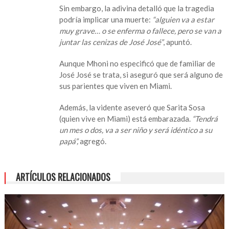
en
Sin embargo, la adivina detalló que la tragedia
la
podría implicar una muerte:
“alguien va a estar
familia
muy grave… o se enferma o fallece, pero se van a
de
juntar las cenizas de José José”
, apuntó.
José
José
Aunque Mhoni no especificó que de familiar de
José José se trata, si aseguró que será alguno de
sus parientes que viven en Miami.
Además, la vidente aseveró que Sarita Sosa
(quien vive en Miami) está embarazada.
“Tendrá
un mes o dos, va a ser niño y será idéntico a su
papá”,
agregó.
ARTÍCULOS RELACIONADOS