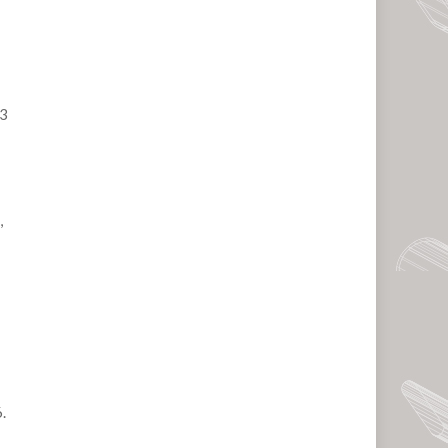
03
,
.