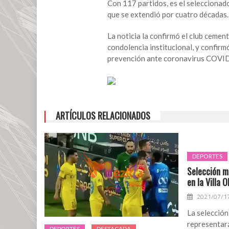
fútbol
Con 117 partidos, es el seleccionado
mexicano:
que se extendió por cuatro décadas.
Nacho
Trelles
La noticia la confirmó el club cemen
condolencia institucional, y confirm
prevención ante coronavirus COVI
ARTÍCULOS RELACIONADOS
DEPORTES
Selección m
en la Villa 
2021/07/1
La selección
representará
DEPORTES
DESTACADA