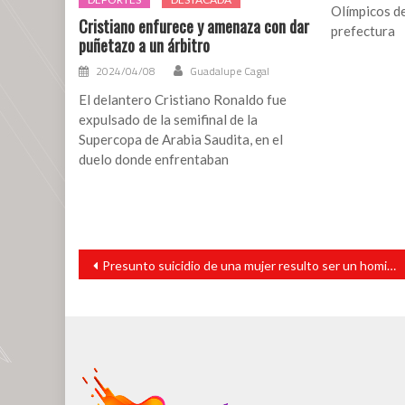
Olímpicos de
Cristiano enfurece y amenaza con dar
prefectura
puñetazo a un árbitro
2024/04/08
Guadalupe Cagal
El delantero Cristiano Ronaldo fue
expulsado de la semifinal de la
Supercopa de Arabia Saudita, en el
duelo donde enfrentaban
Navegación
Presunto suicidio de una mujer resulto ser un homicidio
de
entradas