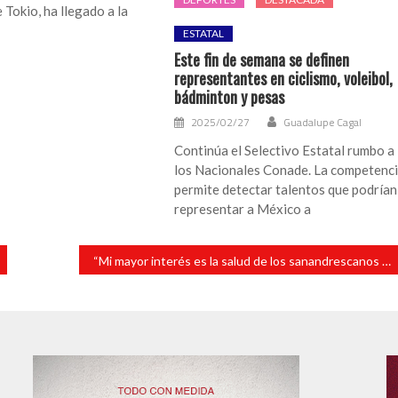
 Tokio, ha llegado a la
ESTATAL
Este fin de semana se definen
representantes en ciclismo, voleibol,
bádminton y pesas
2025/02/27
Guadalupe Cagal
Continúa el Selectivo Estatal rumbo a
los Nacionales Conade. La competenc
permite detectar talentos que podrían
representar a México a
“Mi mayor interés es la salud de los sanandrescanos y ofrecer más y mejores espacios médicos”: Tavo Pérez