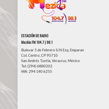
ESTACIÓN DE RADIO
Mezkla FM 104.7 | 98.1
Bulevar 5 de Febrero S/N Esq. Emparan
Col. Centro, CP 95710
San Andrés Tuxtla, Veracruz, México
Tel. (294) 6880202
WA: 294 140 6255