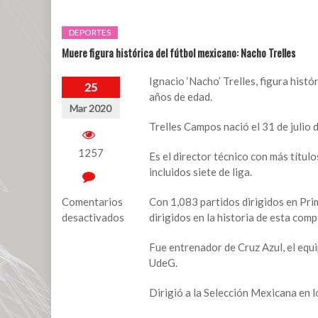
DEPORTES
Muere figura histórica del fútbol mexicano: Nacho Trelles
Ignacio ‘
Nacho
’
Trelles
, figura hist
25
años de edad.
Mar 2020
Trelles Campos nació el 31 de julio 
1257
Es el director técnico con más títulos
incluidos siete de liga.
Comentarios
Con 1,083 partidos dirigidos en Pri
desactivados
dirigidos en la historia de esta comp
en
Fue entrenador de Cruz Azul, el equ
Muere
UdeG.
figura
histórica
Dirigió a la Selección Mexicana en 
del