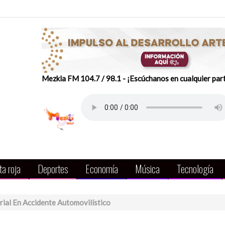
Mezkla FM 104.7 / 98.1 - ¡Escúchanos en cualquier par
a roja
Deportes
Economía
Música
Tecnología
rial En Accidente Automovilístico