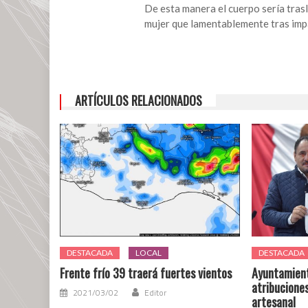
accidente
De esta manera el cuerpo sería tras
automovilístico
mujer que lamentablemente tras impa
ARTÍCULOS RELACIONADOS
DESTACADA
LOCAL
DESTACADA
Frente frío 39 traerá fuertes vientos
Ayuntamient
atribucione
2021/03/02
Editor
artesanal