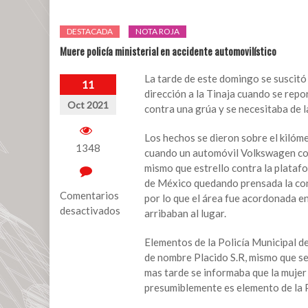
DESTACADA
NOTA ROJA
Muere policía ministerial en accidente automovilístico
La tarde de este domingo se suscit
11
dirección a la Tinaja cuando se rep
Oct 2021
contra una grúa y se necesitaba de l
Los hechos se dieron sobre el kilóm
1348
cuando un automóvil Volkswagen col
mismo que estrello contra la plata
de México quedando prensada la cond
Comentarios
por lo que el área fue acordonada en
desactivados
arribaban al lugar.
en
Elementos de la Policía Municipal 
Muere
de nombre Placido S.R, mismo que ser
policía
mas tarde se informaba que la mujer 
ministerial
presumiblemente es elemento de la Pol
en