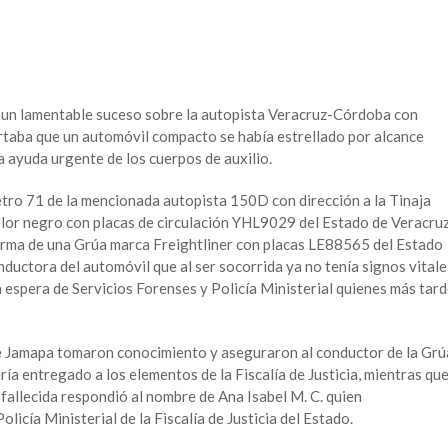
ó un lamentable suceso sobre la autopista Veracruz-Córdoba con
ortaba que un automóvil compacto se había estrellado por alcance
a ayuda urgente de los cuerpos de auxilio.
etro 71 de la mencionada autopista 150D con dirección a la Tinaja
or negro con placas de circulación YHL9029 del Estado de Veracru
forma de una Grúa marca Freightliner con placas LE88565 del Estado
uctora del automóvil que al ser socorrida ya no tenía signos vitale
 espera de Servicios Forenses y Policía Ministerial quienes más tar
de Jamapa tomaron conocimiento y aseguraron al conductor de la Grú
ía entregado a los elementos de la Fiscalía de Justicia, mientras qu
fallecida respondió al nombre de Ana Isabel M. C. quien
icía Ministerial de la Fiscalía de Justicia del Estado.