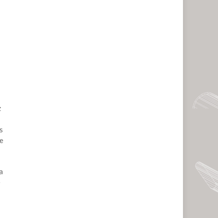
z
s
de
a
e