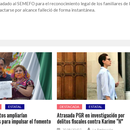
ladado al SEMEFO para el reconocimiento legal de los familiares de 
ctarse por alcance falleció de forma instantánea.
ESTATAL
DESTACADA
ESTATAL
os ampliarían
Atrasada PGR en investigación por
s para impulsar el fomento
delitos fiscales contra Karime “N”
2018/10/07
La Redacción