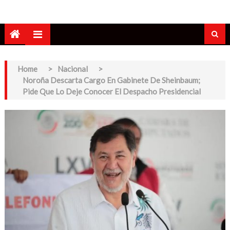
Home
>
Nacional
>
Noroña Descarta Cargo En Gabinete De Sheinbaum;
Pide Que Lo Deje Conocer El Despacho Presidencial