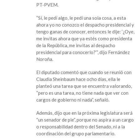
cargo
PT-PVEM.
en
gabinete
“Sí, le pedí algo, le pedí una sola cosa, a esta
de
ahora yo no conozco el despacho presidencial y
Sheinbaum;
tengo ganas de conocer, entonces le dije: ‘¿Oye,
pide
me invitas ahora que ya estés como presidenta
que
de la República, me invitas al despacho
lo
presidencial para conocerlo?’”, dijo Fernández
deje
Noroña.
conocer
el
El diputado comentó que cuando se reunió con
despacho
Claudia Sheinbaum hace ocho días, ella le
presidencial
planteó una tarea que se encuentra valorando,
“pero es una tarea, no tiene nada que ver con
cargos de gobierno ni nada”, señaló.
Además, dijo que en la próxima legislatura será
“un senador de pie”, porque no aspira a un cargo
o responsabilidad dentro del Senado, ni a la
coordinación del grupo parlamentario.