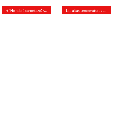
Navegación
“No habrá carpetazo”, reitera AMLO sobre el Caso Ayotzinapa tras reunirse con familiares de normalistas
Las altas temperaturas de hasta 38 grados en Japón dejan un muerto
de
entradas