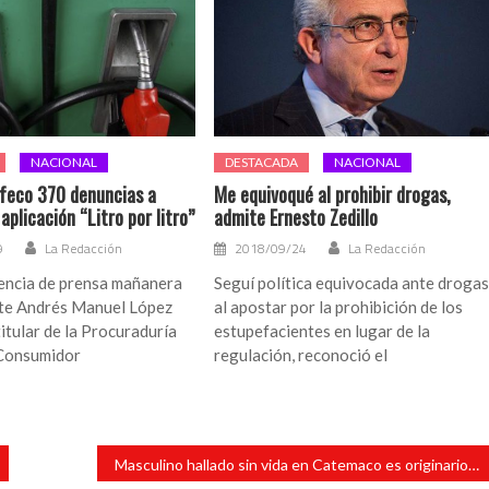
NACIONAL
DESTACADA
NACIONAL
feco 370 denuncias a
Me equivoqué al prohibir drogas,
 aplicación “Litro por litro”
admite Ernesto Zedillo
9
La Redacción
2018/09/24
La Redacción
rencia de prensa mañanera
Seguí política equivocada ante drogas
nte Andrés Manuel López
al apostar por la prohibición de los
titular de la Procuraduría
estupefacientes en lugar de la
 Consumidor
regulación, reconoció el
Masculino hallado sin vida en Catemaco es originario de Texistepec