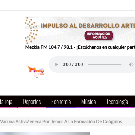
Mezkla FM 104.7 / 98.1 - ¡Escúchanos en cualquier par
a roja
Deportes
Economía
Música
Tecnología
 Vacuna AstraZeneca Por Temor A La Formación De Coágulos