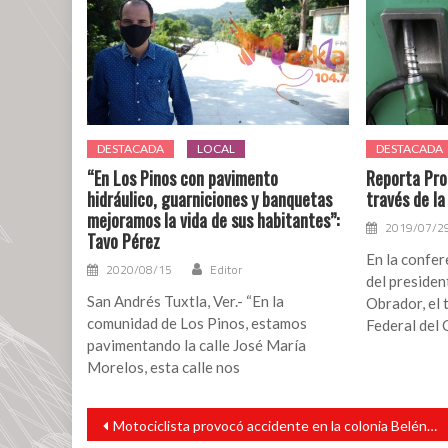
DESTACADA
LOCAL
DESTACADA
“En Los Pinos con pavimento
Reporta Pro
hidráulico, guarniciones y banquetas
través de la
mejoramos la vida de sus habitantes”:
2019/07/2
Tavo Pérez
En la confe
2020/08/15
Editor
del preside
San Andrés Tuxtla, Ver.- “En la
Obrador, el 
comunidad de Los Pinos, estamos
Federal del
pavimentando la calle José María
Morelos, esta calle nos
Navegación
Motociclista provocó accidente en la colonia Belén Grande de esta ciudad
de
entradas