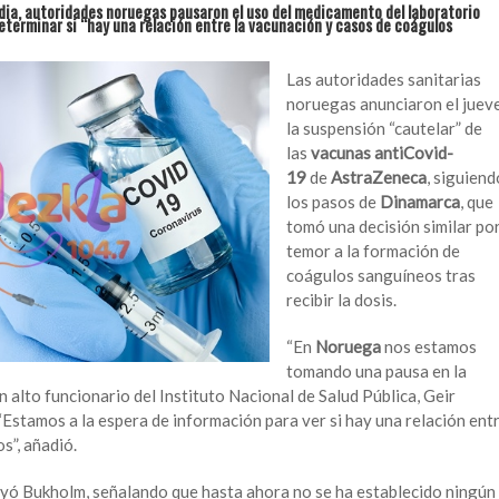
dia, autoridades noruegas pausaron el uso del medicamento del laboratorio
eterminar si “hay una relación entre la vacunación y casos de coágulos
Las autoridades sanitarias
noruegas anunciaron el juev
la suspensión “cautelar” de
las
vacunas antiCovid-
19
de
AstraZeneca
, siguiend
los pasos de
Dinamarca
, que
tomó una decisión similar po
temor a la formación de
coágulos sanguíneos tras
recibir la dosis.
“En
Noruega
nos estamos
tomando una pausa en la
 un alto funcionario del Instituto Nacional de Salud Pública, Geir
“Estamos a la espera de información para ver si hay una relación ent
s”, añadió.
brayó Bukholm, señalando que hasta ahora no se ha establecido ningún