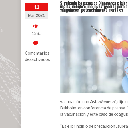
Siguiendo los pasos de Dinamarca e Islan
inglés, debido a una investigación para d
11
sanguíneos” potencialmente mortales
Mar 2021
1385
Comentarios
desactivados
en
Noruega
suspende
la
vacuna
AstraZeneca
vacunación con
AstraZeneca
“, dijo
por
Bukholm, en conferencia de prensa. 
temor
la vacunación y este caso de coágulo
a
la
“Es el principio de precaución”, su