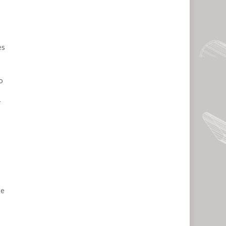
es
o
r
re