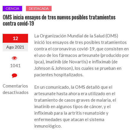
CIENCIA
DESTACADA
OMS inicia ensayos de tres nuevos posibles tratamientos
contra covid-19
La Organización Mundial de la Salud (OMS)
12
inició los ensayos de tres posibles tratamientos
Ago 2021
contra el coronavirus covid-19, que consisten en
el uso de los fármacos artesunate (producido por
Ipca), imatinib (de Novartis) e infliximab (de
1041
Johnson & Johnson), los cuales se prueban en
pacientes hospitalizados.
Comentarios
En un comunicado, la OMS detalló que el
desactivados
artesunate hasta ahora era utilizado en el
tratamiento de casos graves de malaria, el
en
imatinib en algunos tipos de cáncer, y el
OMS
infliximab para la artritis reumatoide y
inicia
enfermedades que atacan el sistema
ensayos
inmunológico.
de