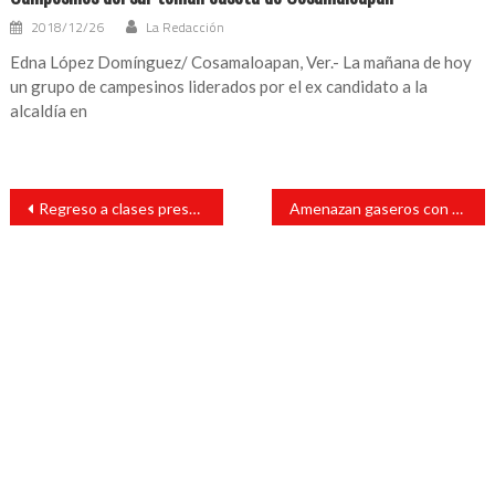
2018/12/26
La Redacción
Edna López Domínguez/ Cosamaloapan, Ver.- La mañana de hoy
un grupo de campesinos liderados por el ex candidato a la
alcaldía en
Navegación
Regreso a clases presenciales será el 30 de agosto
Amenazan gaseros con paro técnico si continúa regulación de precio máximo
de
entradas