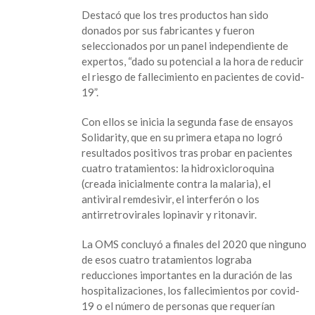
tres
Destacó que los tres productos han sido
nuevos
donados por sus fabricantes y fueron
posibles
seleccionados por un panel independiente de
tratamientos
expertos, “dado su potencial a la hora de reducir
contra
el riesgo de fallecimiento en pacientes de covid-
covid-
19”.
19
Con ellos se inicia la segunda fase de ensayos
Solidarity, que en su primera etapa no logró
resultados positivos tras probar en pacientes
cuatro tratamientos: la hidroxicloroquina
(creada inicialmente contra la malaria), el
antiviral remdesivir, el interferón o los
antirretrovirales lopinavir y ritonavir.
La OMS concluyó a finales del 2020 que ninguno
de esos cuatro tratamientos lograba
reducciones importantes en la duración de las
hospitalizaciones, los fallecimientos por covid-
19 o el número de personas que requerían