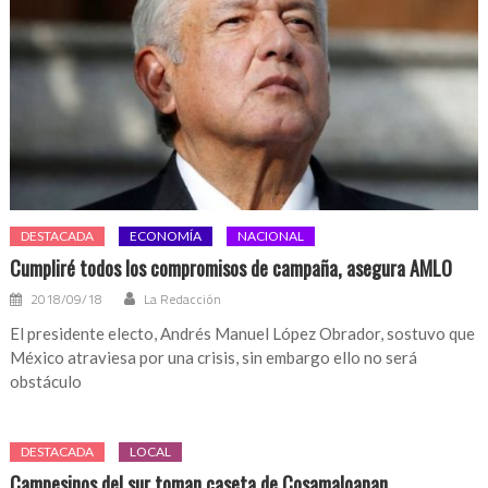
DESTACADA
ECONOMÍA
NACIONAL
Cumpliré todos los compromisos de campaña, asegura AMLO
2018/09/18
La Redacción
El presidente electo, Andrés Manuel López Obrador, sostuvo que
México atraviesa por una crisis, sin embargo ello no será
obstáculo
DESTACADA
LOCAL
Campesinos del sur toman caseta de Cosamaloapan