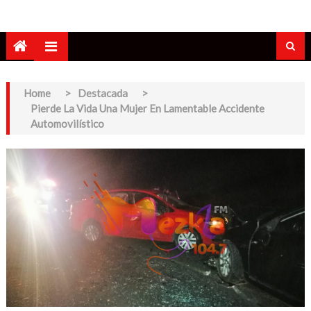
Home
>
Destacada
>
Pierde La Vida Una Mujer En Lamentable Accidente
Automovilístico