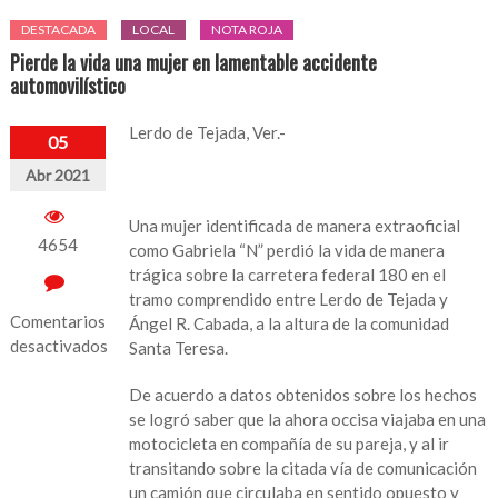
DESTACADA
LOCAL
NOTA ROJA
Pierde la vida una mujer en lamentable accidente
automovilístico
Lerdo de Tejada, Ver.-
05
Abr 2021
Una mujer identificada de manera extraoficial
4654
como Gabriela “N” perdió la vida de manera
trágica sobre la carretera federal 180 en el
tramo comprendido entre Lerdo de Tejada y
Comentarios
Ángel R. Cabada, a la altura de la comunidad
desactivados
Santa Teresa.
en
De acuerdo a datos obtenidos sobre los hechos
Pierde
se logró saber que la ahora occisa viajaba en una
la
motocicleta en compañía de su pareja, y al ir
vida
transitando sobre la citada vía de comunicación
una
un camión que circulaba en sentido opuesto y