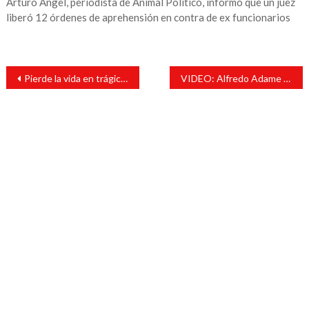
Arturo Ángel, periodista de Animal Político, informó que un juez
liberó 12 órdenes de aprehensión en contra de ex funcionarios
Navegación
Pierde la vida en trágico accidente acciedente vial oficial secretario de la FGE
VIDEO: Alfredo Adame asegura que el AUDIO está editado, y que los 40 millones son de cubrebocas
de
entradas