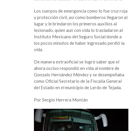
trágico
accidente
Los cuerpos de emergencia como lo fue cruz roja
acciedente
y protección civil, así como bomberos llegaron al
vial
lugar y le brindaron los primeros auxilios al
oficial
lesionado, quien aun con vida lo trasladaron al
secretario
Instituto Mexicano del Seguro Social donde a
de
los pocos minutos de haber ingresado perdió la
la
vida.
FGE
De manera extraoficial se logró saber que el
ahora occiso respondió en vida al nombre de
Gonzalo Hernández Méndez y se desempeñaba
como Oficial Secretario de la Fiscalía General
del Estado en el municipio de Lerdo de Tejada.
Por Sergio Herrera Montán