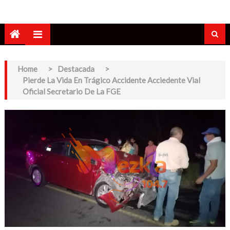
Home
>
Destacada
>
Pierde La Vida En Trágico Accidente Acciedente Vial
Oficial Secretario De La FGE