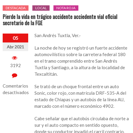
DESTACADA
LOCAL
NOTA ROJA
Pierde la vida en trágico accidente acciedente vial oficial
secretario de la FGE
San Andrés Tuxtla, Ver.-
05
Abr 2021
La noche de hoy se registró un fuerte accidente
automovilístico sobre la carretera federal 180
en el tramo comprendido entre San Andrés
3192
Tuxtla y Santiago, a la altura de la localidad de
Texcaltitán.
Comentarios
Se trató de un choque frontal entre un auto
desactivados
Sonic, color rojo, con matrícula DRF-535-A del
estado de Chiapas y un autobús de la línea AU,
en
marcado con el número económico 4902.
Pierde
la
Cabe señalar que el autobús circulaba de norte a
vida
sur y el auto compacto en sentido opuesto,
en
donde su conductor invadió el carril contrario.