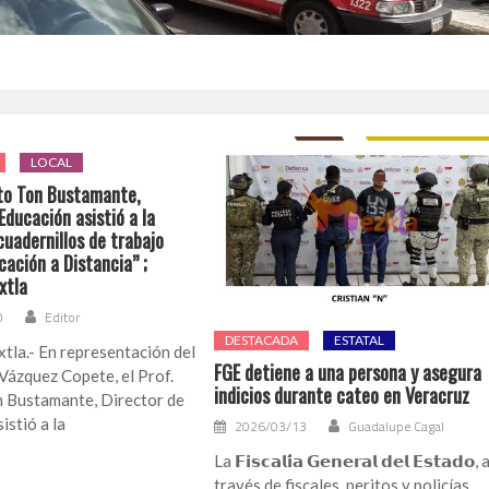
LOCAL
ito Ton Bustamante,
Educación asistió a la
uadernillos de trabajo
cación a Distancia” ;
xtla
0
Editor
DESTACADA
ESTATAL
tla.- En representación del
FGE detiene a una persona y asegura
 Vázquez Copete, el Prof.
indicios durante cateo en Veracruz
n Bustamante, Director de
istió a la
2026/03/13
Guadalupe Cagal
La 𝗙𝗶𝘀𝗰𝗮𝗹𝗶́𝗮 𝗚𝗲𝗻𝗲𝗿𝗮𝗹 𝗱𝗲𝗹 𝗘𝘀𝘁𝗮𝗱𝗼, 
través de fiscales, peritos y policías