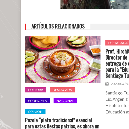
ARTÍCULOS RELACIONADOS
DESTACADA
Prof. Hiroh
Director de 
entrega de c
para la “Edu
Santiago Tu
2020/04/3
CULTURA
DESTACADA
Santiago Tux
Lic. Argeniz
ECONOMÍA
NACIONAL
Hirohito To
Educación as
OPINION
Pozole “plato tradicional” esencial
para estas fiestas patrias, es ahora un