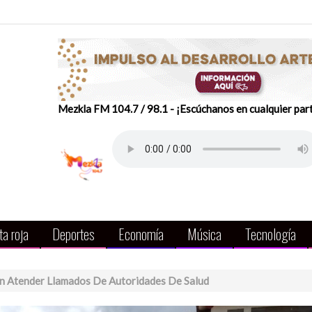
Mezkla FM 104.7 / 98.1 - ¡Escúchanos en cualquier par
a roja
Deportes
Economía
Música
Tecnología
in Atender Llamados De Autoridades De Salud