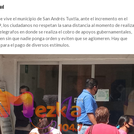
lud
ue vive el municipio de San Andrés Tuxtla, ante el incremento en el
los ciudadanos no respetan la sana distancia al momento de realiz
 Telegrafos en donde se realiza el cobro de apoyos gubernamentales,
den sin que nadie ponga orden y eviten que se aglomeren. Hay que
para el pago de diversos estímulos.