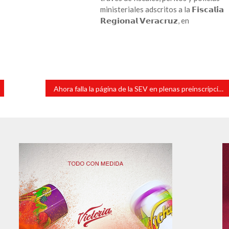
ministeriales adscritos a la 𝗙𝗶𝘀𝗰𝗮𝗹𝗶́𝗮
𝗥𝗲𝗴𝗶𝗼𝗻𝗮𝗹 𝗩𝗲𝗿𝗮𝗰𝗿𝘂𝘇, en
Ahora falla la página de la SEV en plenas preinscripciones