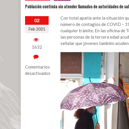
Población continúa sin atender llamados de autoridades de sa
Con total apatía ante la situación q
02
número de contagios de COVID – 19, 
Feb 2021
cualquier trámite. En las oficina de
las personas de la tercera edad acu
señalar que jóvenes también acuden 
1632
Comentarios
desactivados
en
Población
continúa
sin
atender
llamados
de
autoridades