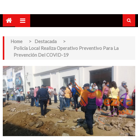
Home
>
Destacada
>
Policía Local Realiza Operativo Preventivo Para La
Prevención Del COVID-19