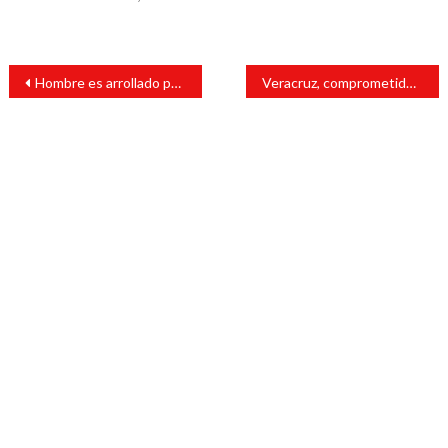
Navegación
Hombre es arrollado por el tren en Ciudad Alemán
Veracruz, comprometido con la participación política de las mujeres: Gómez Cazarín
de
entradas