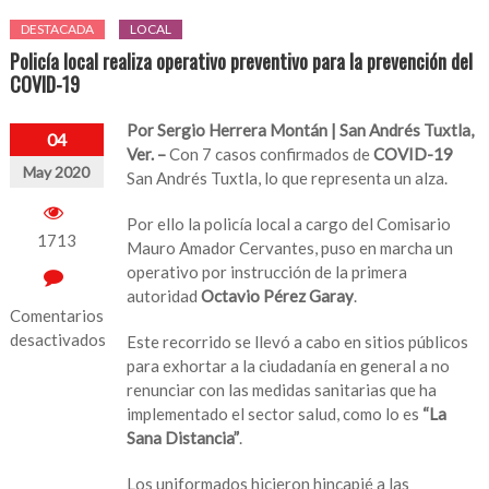
DESTACADA
LOCAL
Policía local realiza operativo preventivo para la prevención del
COVID-19
Por Sergio Herrera Montán | San Andrés Tuxtla,
04
Ver. –
Con 7 casos confirmados de
COVID-19
May 2020
San Andrés Tuxtla, lo que representa un alza.
Por ello la policía local a cargo del Comisario
1713
Mauro Amador Cervantes, puso en marcha un
operativo por instrucción de la primera
autoridad
Octavio Pérez Garay
.
Comentarios
desactivados
Este recorrido se llevó a cabo en sitios públicos
para exhortar a la ciudadanía en general a no
en
renunciar con las medidas sanitarias que ha
Policía
implementado el sector salud, como lo es
“La
local
Sana Distancia”
.
realiza
operativo
Los uniformados hicieron hincapié a las