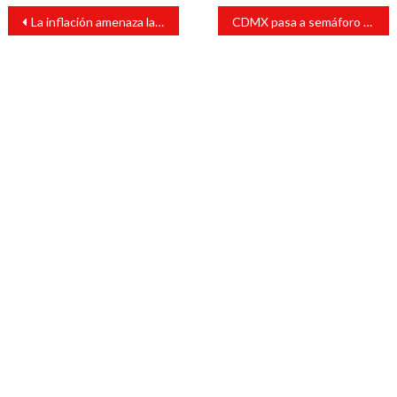
Navegación
La inflación amenaza la recuperación económica mundial
CDMX pasa a semáforo epidemiológico verde
de
entradas