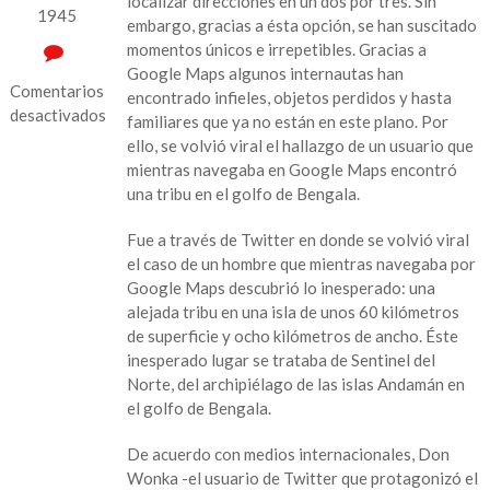
localizar direcciones en un dos por tres. Sin
1945
embargo, gracias a ésta opción, se han suscitado
momentos únicos e irrepetibles. Gracias a
Google Maps algunos internautas han
Comentarios
encontrado infieles, objetos perdidos y hasta
desactivados
familiares que ya no están en este plano. Por
ello, se volvió viral el hallazgo de un usuario que
en
mientras navegaba en Google Maps encontró
Por
una tribu en el golfo de Bengala.
casualidad,
hombre
Fue a través de Twitter en donde se volvió viral
halla
el caso de un hombre que mientras navegaba por
peligrosa
Google Maps descubrió lo inesperado: una
tribu
alejada tribu en una isla de unos 60 kilómetros
aislada
de superficie y ocho kilómetros de ancho. Éste
del
inesperado lugar se trataba de Sentinel del
mundo
Norte, del archipiélago de las islas Andamán en
al
el golfo de Bengala.
usar
Google
De acuerdo con medios internacionales, Don
Maps
Wonka -el usuario de Twitter que protagonizó el