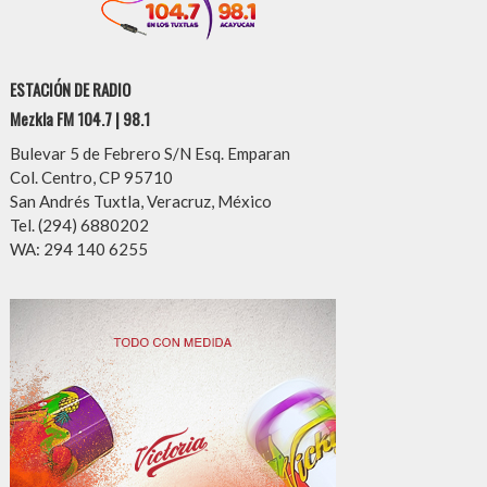
ESTACIÓN DE RADIO
Mezkla FM 104.7 | 98.1
Bulevar 5 de Febrero S/N Esq. Emparan
Col. Centro, CP 95710
San Andrés Tuxtla, Veracruz, México
Tel. (294) 6880202
WA: 294 140 6255