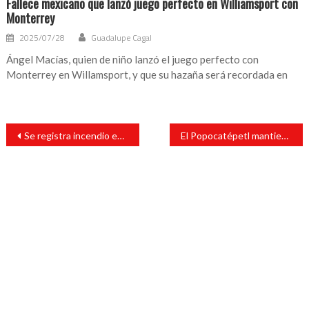
Fallece mexicano que lanzó juego perfecto en Williamsport con
Monterrey
2025/07/28
Guadalupe Cagal
Ángel Macías, quien de niño lanzó el juego perfecto con
Monterrey en Willamsport, y que su hazaña será recordada en
Navegación
Se registra incendio en fábrica de colchones en Ecatepec, Estado de México
El Popocatépetl mantiene emisiones de ceniza dispersándose hacia el norte
de
entradas