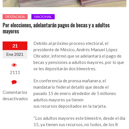
DESTACADA
NACIONAL
Por elecciones, adelantarán pagos de becas y a adultos
mayores
Debido al próximo proceso electoral, el
21
presidente de México, Andrés Manuel López
Ene 2021
Obrador, informó que se adelantará el pago de
becas y pensiones a adultos mayores, por lo que
se les depositarán dos bimestres.
2111
En conferencia de prensa mañanera, el
mandatario federal detalló que desde el
Comentarios
pasado 15 de enero alrededor de 5 millones
desactivados
adultos mayores ya tienen
sus recursos depositados en la tarjeta.
en
Por
“Los adultos mayores este bimestre, desde el día
elecciones,
15, ya tienen sus recursos, no todos, de los 8
adelantarán