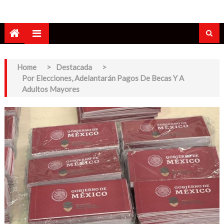
Home
>
Destacada
>
Por Elecciones, Adelantarán Pagos De Becas Y A
Adultos Mayores