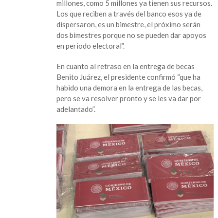
millones, como 5 millones ya tienen sus recursos.
pagos
Los que reciben a través del banco esos ya de
de
dispersaron, es un bimestre, el próximo serán
becas
dos bimestres porque no se pueden dar apoyos
y
en periodo electoral”.
a
adultos
En cuanto al retraso en la entrega de becas
mayores
Benito Juárez, el presidente confirmó “que ha
habido una demora en la entrega de las becas,
pero se va resolver pronto y se les va dar por
adelantado”.