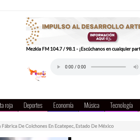
Mezkla FM 104.7 / 98.1 - ¡Escúchanos en cualquier par
a roja
Deportes
Economía
Música
Tecnología
n Fábrica De Colchones En Ecatepec, Estado De México