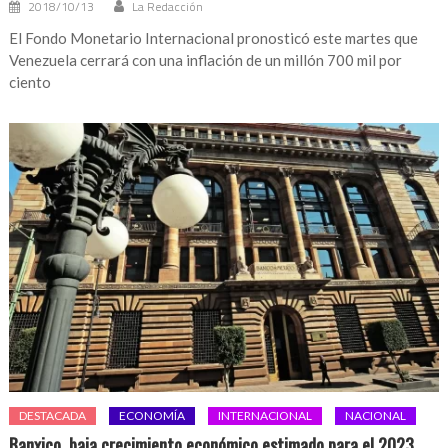
2018/10/13
La Redacción
El Fondo Monetario Internacional pronosticó este martes que
Venezuela cerrará con una inflación de un millón 700 mil por
ciento
DESTACADA
ECONOMÍA
INTERNACIONAL
NACIONAL
Banxico, baja crecimiento económico estimado para el 2023.