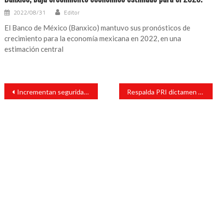
2022/08/31
Editor
El Banco de México (Banxico) mantuvo sus pronósticos de
crecimiento para la economía mexicana en 2022, en una
estimación central
Navegación
Incrementan seguridad a ductos de Pemex; 5 mil 800 elementos vigilan
Respalda PRI dictamen que crea la Guardia Nacional
de
entradas