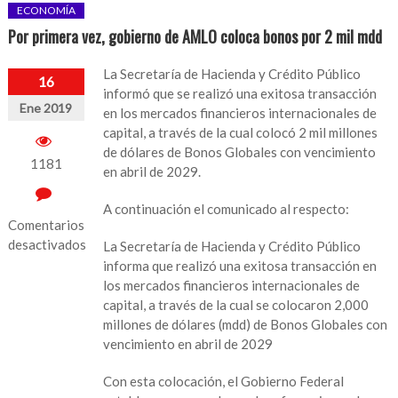
ECONOMÍA
Por primera vez, gobierno de AMLO coloca bonos por 2 mil mdd
La Secretaría de Hacienda y Crédito Público
16
informó que se realizó una exitosa transacción
Ene 2019
en los mercados financieros internacionales de
capital, a través de la cual colocó 2 mil millones
de dólares de Bonos Globales con vencimiento
1181
en abril de 2029.
A continuación el comunicado al respecto:
Comentarios
desactivados
La Secretaría de Hacienda y Crédito Público
informa que realizó una exitosa transacción en
en
los mercados financieros internacionales de
Por
capital, a través de la cual se colocaron 2,000
primera
millones de dólares (mdd) de Bonos Globales con
vez,
vencimiento en abril de 2029
gobierno
de
Con esta colocación, el Gobierno Federal
AMLO