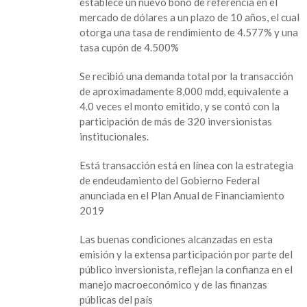
establece un nuevo bono de referencia en el
coloca
mercado de dólares a un plazo de 10 años, el cual
bonos
otorga una tasa de rendimiento de 4.577% y una
por
tasa cupón de 4.500%
2
mil
Se recibió una demanda total por la transacción
mdd
de aproximadamente 8,000 mdd, equivalente a
4.0 veces el monto emitido, y se contó con la
participación de más de 320 inversionistas
institucionales.
Está transacción está en línea con la estrategia
de endeudamiento del Gobierno Federal
anunciada en el Plan Anual de Financiamiento
2019
Las buenas condiciones alcanzadas en esta
emisión y la extensa participación por parte del
público inversionista, reflejan la confianza en el
manejo macroeconómico y de las finanzas
públicas del país