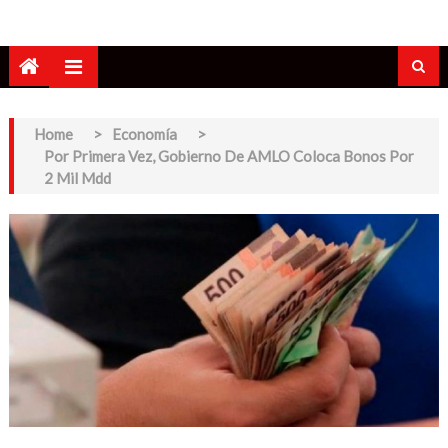
Home
>
Economía
>
Por Primera Vez, Gobierno De AMLO Coloca Bonos Por
2 Mil Mdd