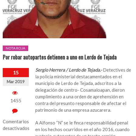
NOTA ROJA
Por robar autopartes detienen a uno en Lerdo de Tejada
Sergio Herrera / Lerdo de Tejada.-
Detectives de
15
la policía ministerial destacamentados en el
Mar 2019
municipio de Lerdo de Tejada, adscritos a la
delegación de centro- Cosamaloapan, dieron
cumplimiento a una orden de aprehensión en
1455
contra del presunto responsable de afectar el
patrimonio de una empresa azucarera.
Comentarios
A Alfonso “N” se le finca responsabilidad penal
desactivados
en los hechos ocurridos en el año 2016, cuando
sustrajo autopartes de un tracto camión