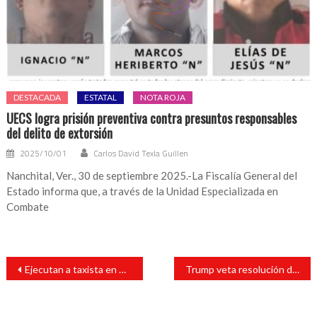
DESTACADA
ESTATAL
NOTA ROJA
UECS logra prisión preventiva contra presuntos responsables
del delito de extorsión
2025/10/01
Carlos David Texla Guillen
Nanchital, Ver., 30 de septiembre 2025.-La Fiscalía General del
Estado informa que, a través de la Unidad Especializada en
Combate
Navegación
Ejecutan a taxista en Coatzacoalcos; le disparan a quemarropa
Trump veta resolución del Congreso
de
entradas