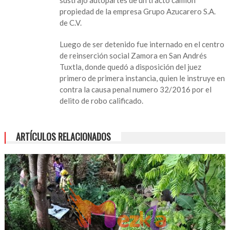
en
propiedad de la empresa Grupo Azucarero S.A.
Por
de C.V.
robar
autopartes
Luego de ser detenido fue internado en el centro
detienen
de reinserción social Zamora en San Andrés
a
Tuxtla, donde quedó a disposición del juez
uno
primero de primera instancia, quien le instruye en
en
contra la causa penal numero 32/2016 por el
Lerdo
delito de robo calificado.
de
Tejada
ARTÍCULOS RELACIONADOS