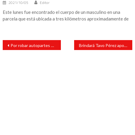
2021/10/05
Editor
Este lunes fue encontrado el cuerpo de un masculino en una
parcela que está ubicada a tres kilómetros aproximadamente de
Navegación
Por robar autopartes detienen a uno en Lerdo de Tejada
Brindará Tavo Pérez apoyo mensual de 2 mil 500 a agentes y subagentes
de
entradas