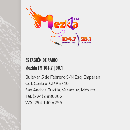
ESTACIÓN DE RADIO
Mezkla FM 104.7 | 98.1
Bulevar 5 de Febrero S/N Esq. Emparan
Col. Centro, CP 95710
San Andrés Tuxtla, Veracruz, México
Tel. (294) 6880202
WA: 294 140 6255