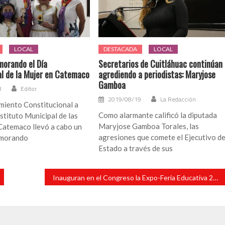
LOCAL
DESTACADA
LOCAL
orando el Día
Secretarios de Cuitláhuac continúan
al de la Mujer en Catemaco
agrediendo a periodistas: Maryjose
Gamboa
8
Editor
2019/08/19
La Redacción
miento Constitucional a
Como alarmante calificó la diputada
nstituto Municipal de las
Maryjose Gamboa Torales, las
Catemaco llevó a cabo un
agresiones que comete el Ejecutivo de
emorando
Estado a través de sus
Inauguran en el Congreso la Expo-Feria Educativa 2024