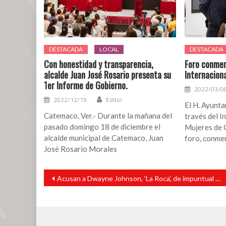
bienestar
y
felicidad:
Paola
Tenorio
DESTACADA
LOCAL
DESTACADA
Con honestidad y transparencia,
Foro conmem
alcalde Juan José Rosario presenta su
Internacion
1er Informe de Gobierno.
2022/03/0
2022/12/19
Editor
El H. Ayunta
Catemaco, Ver.- Durante la mañana del
través del I
pasado domingo 18 de diciembre el
Mujeres de 
alcalde municipal de Catemaco, Juan
foro, conm
José Rosario Morales
Navegación
Acusan a Dwayne Johnson, ‘La Roca’, de impuntual y mal comportamiento en rodaje de su nueva película
de
entradas