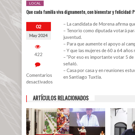
LOCAL
Que cada familia viva dignamente, con bienestar y felicidad: 
– La candidata de Morena afirma que
02
– ⁠Tenorio como diputada votará para
May 2024
juventud.
– Para que aumente el apoyo al camp
– ⁠Y que las mujeres de 60 a 64 años
422
– ⁠”Por eso es importante votar 5 de
señaló.
– ⁠Casa por casa y en reuniones est
Comentarios
en Santiago Tuxtla.
desactivados
en
ARTÍCULOS RELACIONADOS
Que
cada
familia
viva
dignamente,
con