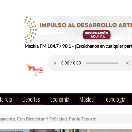
Mezkla FM 104.7 / 98.1 - ¡Escúchanos en cualquier par
a roja
Deportes
Economía
Música
Tecnología
amente, Con Bienestar Y Felicidad: Paola Tenorio