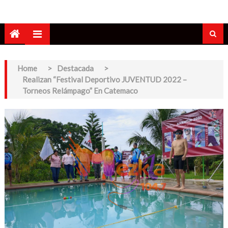
Home
>
Destacada
>
Realizan “Festival Deportivo JUVENTUD 2022 –
Torneos Relámpago” En Catemaco