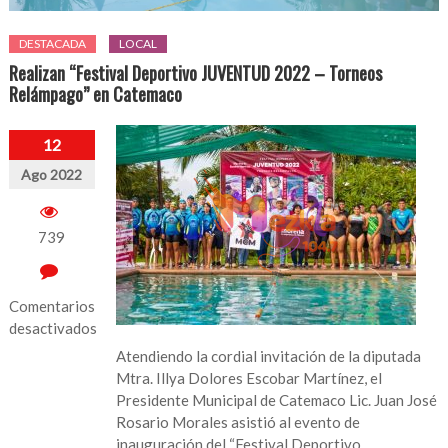
DESTACADA
LOCAL
Realizan “Festival Deportivo JUVENTUD 2022 – Torneos
Relámpago” en Catemaco
12
Ago 2022
739
Comentarios
desactivados
Atendiendo la cordial invitación de la diputada
en
Mtra. Illya Dolores Escobar Martínez, el
Realizan
Presidente Municipal de Catemaco Lic. Juan José
“Festival
Rosario Morales asistió al evento de
Deportivo
inauguración del “Festival Deportivo
JUVENTUD