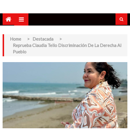
Home
>
Destacada
>
Reprueba Claudia Tello Discriminación De La Derecha Al
Pueblo