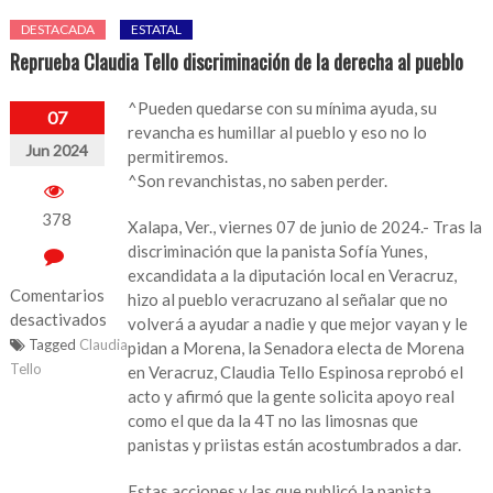
DESTACADA
ESTATAL
Reprueba Claudia Tello discriminación de la derecha al pueblo
^Pueden quedarse con su mínima ayuda, su
07
revancha es humillar al pueblo y eso no lo
Jun 2024
permitiremos.
^Son revanchistas, no saben perder.
378
Xalapa, Ver., viernes 07 de junio de 2024.- Tras la
discriminación que la panista Sofía Yunes,
excandidata a la diputación local en Veracruz,
Comentarios
hizo al pueblo veracruzano al señalar que no
desactivados
volverá a ayudar a nadie y que mejor vayan y le
Tagged
Claudia
pidan a Morena, la Senadora electa de Morena
en
Tello
en Veracruz, Claudia Tello Espinosa reprobó el
Reprueba
acto y afirmó que la gente solicita apoyo real
Claudia
como el que da la 4T no las limosnas que
Tello
panistas y priistas están acostumbrados a dar.
discriminación
de
Estas acciones y las que publicó la panista