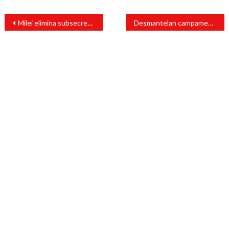
Navegación
Milei elimina subsecretaría para combatir violencia de género
Desmantelan campamento de más de cuatrocientos migrantes en CDMX
de
entradas