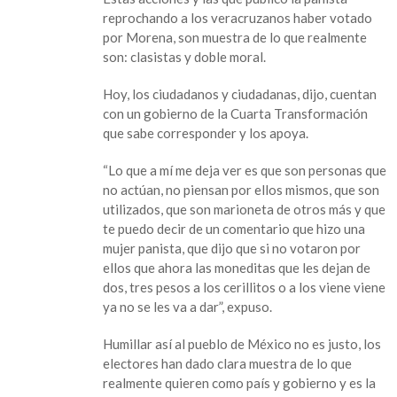
la
reprochando a los veracruzanos haber votado
derecha
por Morena, son muestra de lo que realmente
al
son: clasistas y doble moral.
pueblo
Hoy, los ciudadanos y ciudadanas, dijo, cuentan
con un gobierno de la Cuarta Transformación
que sabe corresponder y los apoya.
“Lo que a mí me deja ver es que son personas que
no actúan, no piensan por ellos mismos, que son
utilizados, que son marioneta de otros más y que
te puedo decir de un comentario que hizo una
mujer panista, que dijo que si no votaron por
ellos que ahora las moneditas que les dejan de
dos, tres pesos a los cerillitos o a los viene viene
ya no se les va a dar”, expuso.
Humillar así al pueblo de México no es justo, los
electores han dado clara muestra de lo que
realmente quieren como país y gobierno y es la