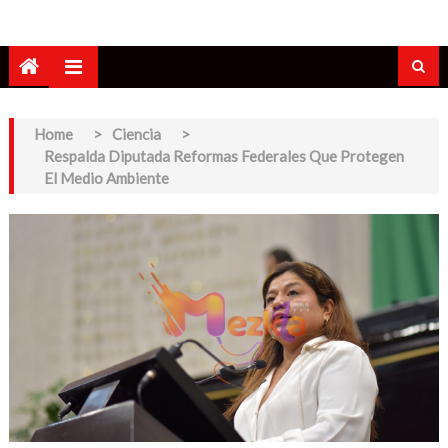
Home
>
Ciencia
>
Respalda Diputada Reformas Federales Que Protegen
El Medio Ambiente