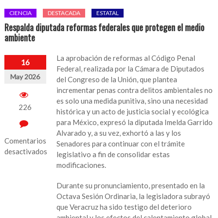
CIENCIA
DESTACADA
ESTATAL
Respalda diputada reformas federales que protegen el medio
ambiente
La aprobación de reformas al Código Penal
16
Federal, realizada por la Cámara de Diputados
May 2026
del Congreso de la Unión, que plantea
incrementar penas contra delitos ambientales no
es solo una medida punitiva, sino una necesidad
226
histórica y un acto de justicia social y ecológica
para México, expresó la diputada Imelda Garrido
Alvarado y, a su vez, exhortó a las y los
Comentarios
Senadores para continuar con el trámite
desactivados
legislativo a fin de consolidar estas
modificaciones.
en
Respalda
Durante su pronunciamiento, presentado en la
diputada
Octava Sesión Ordinaria, la legisladora subrayó
reformas
que Veracruz ha sido testigo del deterioro
federales
ambiental y los efectos del calentamiento global,