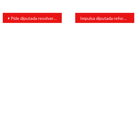
Navegación
Pide diputada resolver conflicto de la UPAV
Impulsa diputada reforma que eliminaría el fuero de servidores públicos en Veracruz
de
entradas