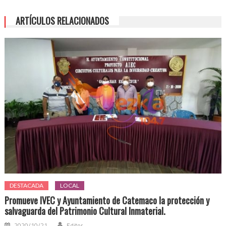
platicas
ARTÍCULOS RELACIONADOS
sobre
violencia
en
Santiago
Tuxtla
DESTACADA
LOCAL
Promueve IVEC y Ayuntamiento de Catemaco la protección y
salvaguarda del Patrimonio Cultural Inmaterial.
2020/10/21
Editor