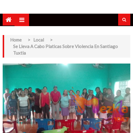
Home
>
Local
>
Se Lleva A Cabo Platicas Sobre Violencia En Santiago
Tuxtla