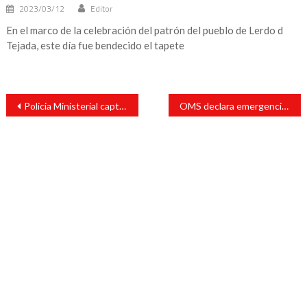
2023/03/12
Editor
En el marco de la celebración del patrón del pueblo de Lerdo d
Tejada, este día fue bendecido el tapete
Navegación
Policia Ministerial captura a sujeto con orden de reaprehensión
OMS declara emergencia internacional por coronavirus
de
entradas