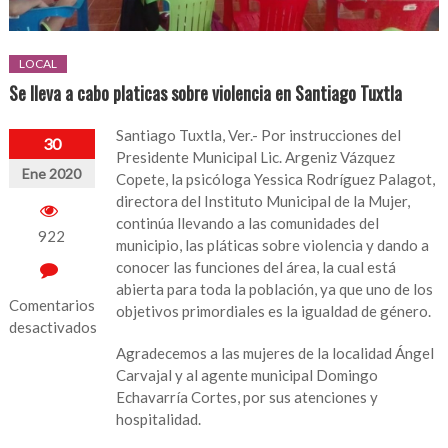
LOCAL
Se lleva a cabo platicas sobre violencia en Santiago Tuxtla
Santiago Tuxtla, Ver.- Por instrucciones del
30
Presidente Municipal Lic. Argeniz Vázquez
Ene 2020
Copete, la psicóloga Yessica Rodríguez Palagot,
directora del Instituto Municipal de la Mujer,
continúa llevando a las comunidades del
922
municipio, las pláticas sobre violencia y dando a
conocer las funciones del área, la cual está
abierta para toda la población, ya que uno de los
Comentarios
objetivos primordiales es la igualdad de género.
desactivados
Agradecemos a las mujeres de la localidad Ángel
en
Carvajal y al agente municipal Domingo
Se
Echavarría Cortes, por sus atenciones y
lleva
hospitalidad.
a
cabo