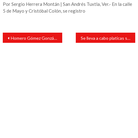
Por Sergio Herrera Montán | San Andrés Tuxtla, Ver.- En la calle
5 de Mayo y Cristóbal Colón, se registro
Navegación
Homero Gómez González, protector de la mariposa Monarca y defensor de bosques en Michoacán, fue localizado sin vida.
Se lleva a cabo platicas sobre violencia en Santiago Tuxtla
de
entradas