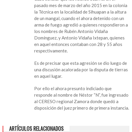
Ministerial
pasado mes de marzo del año 2015 en la colonia
captura
la Técnica en la localidad de Sihuapan a la altura
a
de un mangal, cuando el ahora detenido con un
sujeto
arma de fuego agredió a quienes respondieron a
con
los nombres de Rubén Antonio Vidaña
orden
Domínguez, y Antonio Vidaña Ixtepan, quienes
de
en aquel entonces contaban con 28 y 55 años
reaprehensión
respectivamente.
Es de precisar que esta agresión se dio luego de
una discusión acalorada por la disputa de tierras
en aquel lugar.
Por ello el ahora presunto indiciado que
responde al nombre de Néstor “N”, fue ingresado
al CERESO regional Zamora donde quedó a
disposición del juez primero de primera instancia.
ARTÍCULOS RELACIONADOS