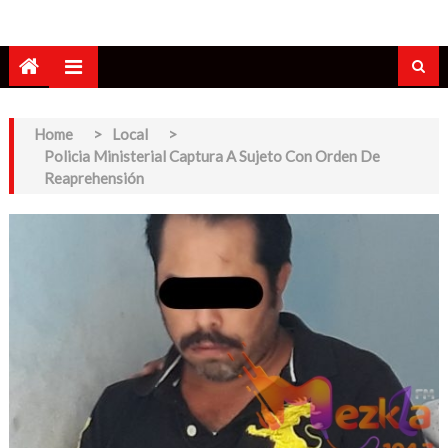
Home
>
Local
>
Policia Ministerial Captura A Sujeto Con Orden De
Reaprehensión