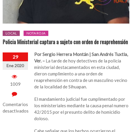
LOCAL
NOTA ROJA
Policia Ministerial captura a sujeto con orden de reaprehensión
Por Sergio Herrera Montán | San Andrés Tuxtla,
29
Ver. –
La tarde de hoy detectives de la policía
Ene 2020
ministerial destacamentados en esta ciudad,
dieron cumplimiento a una orden de
reaprehensión en contra de un masculino vecino
1009
de la localidad de Sihuapan.
El mandamiento judicial fue cumplimentado por
Comentarios
los ministeriales mediante la causa penal numero
desactivados
42/2015 por el presunto delito de homicidio
doloso.
en
Policia
Cabe señalar que los hechos ocurrieron el