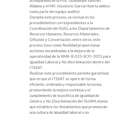
acompañada de la Psic. Guadalupe Sánchez
cabo
Aldama y el MII. Inocencio García Huerta ambos
en
como parte del equipo auditor.
el
Durante este proceso, se revisaron los
Tec
procedimientos correspondientes a la
de
Coordinación del SGIG, a los Departamentos de
San
Recursos Humanos, Recursos Materiales,
Andrés
Difusión y Concertación, entre otros, este
auditoría
proceso tuvo como finalidad proporcionar
interna
acciones encaminadas a la mejora de la
al
operatividad de la NMX-R-025-SCFI-2015 para
sistema
Igualdad Laboral y No discriminación dentro del
de
ITSSAT.
gestión
Realizar este procedimiento permite garantizar
de
que en que el ITSSAT se opere de forma
igualdad
eficiente, ordenada y responsable la norma,
de
promoviendo la mejora continua y el
género
cumplimiento de la política de Igualdad de
y
Género y No Discriminación del TecNM, misma
no
que establece los lineamientos que promuevan
discriminación
una cultura de igualdad laboral y no