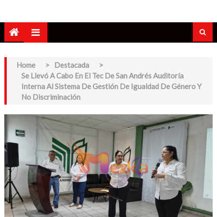
Home
>
Destacada
>
Se Llevó A Cabo En El Tec De San Andrés Auditoría
Interna Al Sistema De Gestión De Igualdad De Género Y
No Discriminación