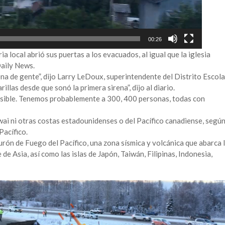
00:26
ia local abrió sus puertas a los evacuados, al igual que la iglesia
Daily News.
na de gente”, dijo Larry LeDoux, superintendente del Distrito Escola
llas desde que sonó la primera sirena”, dijo al diario.
osible. Tenemos probablemente a 300, 400 personas, todas con
wai ni otras costas estadounidenses o del Pacífico canadiense, segú
Pacífico.
rón de Fuego del Pacífico, una zona sísmica y volcánica que abarca 
 de Asia, así como las islas de Japón, Taiwán, Filipinas, Indonesia,