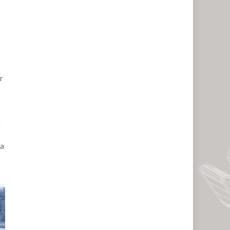
r
n
la