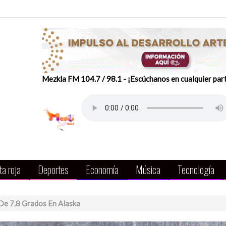
Mezkla FM 104.7 / 98.1 - ¡Escúchanos en cualquier par
a roja
Deportes
Economía
Música
Tecnología
De 7.8 Grados En Alaska