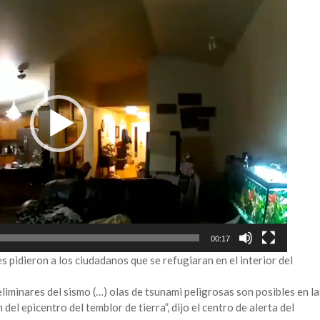
00:17
s pidieron a los ciudadanos que se refugiaran en el interior del
liminares del sismo (…) olas de tsunami peligrosas son posibles en la
el epicentro del temblor de tierra”, dijo el centro de alerta del