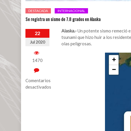
DESTACADA
INTERNACIONAL
Se registra un sismo de 7.8 grados en Alaska
Alaska.-
Un potente sismo remeció el 
22
tsunami que hizo huir a los residente
Jul 2020
olas peligrosas.
1470
Comentarios
desactivados
en
Se
registra
un
sismo
de