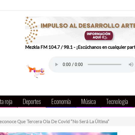
Mezkla FM 104.7 / 98.1 - ¡Escúchanos en cualquier par
a roja
Deportes
Economía
Música
Tecnología
econoce Que Tercera Ola De Covid “no Será La Última”