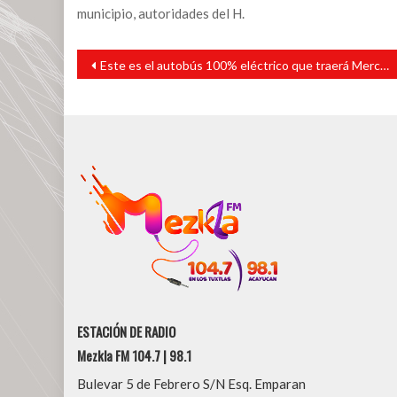
municipio, autoridades del H.
Navegación
Este es el autobús 100% eléctrico que traerá Mercedes-Benz a México | Video
de
entradas
ESTACIÓN DE RADIO
Mezkla FM 104.7 | 98.1
Bulevar 5 de Febrero S/N Esq. Emparan