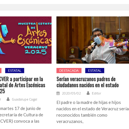
ESTATAL
DESTACADA
ESTATAL
VER a participar en la
Serían veracruzanos padres de
atal de Artes Escénicas
ciudadanos nacidos en el estado
025
2020/05/02
Editor
8
Guadalupe Cagal
El padre o la madre de hijas e hijos
, martes 17 de junio de
nacidos en el estado de Veracruz serí
ecretaría de Cultura de
reconocidos también como
ECVER) convoca a las
veracruzanos,