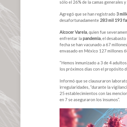
sólo el 26% de la camas generales y
reconoce
que
Agregó que se han registrado
3 mil
tercera
desafortunadamente
283 mil 193 fa
ola
de
Alcocer Varela
, quien fue severame
Covid
enfrentar la
pandemia
, el desabasto
“no
fecha se han vacunado a 67 millones
será
envasado en México 127 millones 68
la
última”
“Hemos inmunizado a 3 de 4 adultos de
los próximos días con el propósito de
Informó que se clausuraron laborato
irregularidades, “durante la vigilan
25 establecimientos con las menciona
en 7 se aseguraron los insumos”.