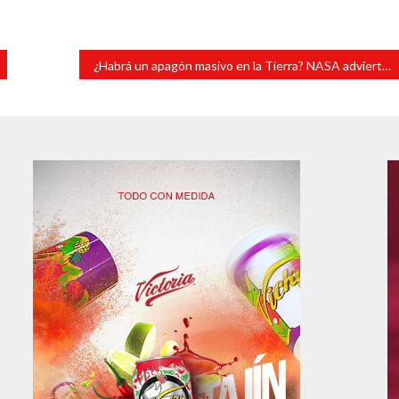
¿Habrá un apagón masivo en la Tierra? NASA advierte de poderosa tormenta solar que golpeó nuestro planeta