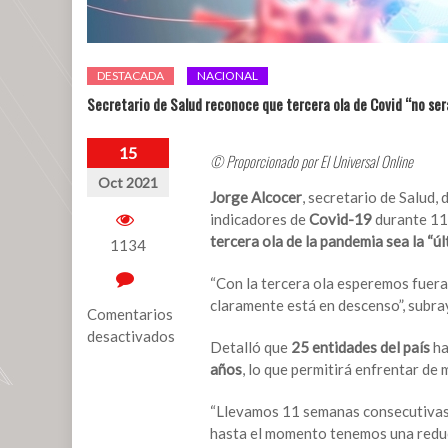
DESTACADA
NACIONAL
Secretario de Salud reconoce que tercera ola de Covid “no será
15
© Proporcionado por El Universal Online
Oct 2021
Jorge Alcocer
, secretario de Salud,
indicadores de
Covid-19
durante 11 
tercera ola de la pandemia sea la “últ
1134
“Con la tercera ola esperemos fuera 
claramente está en descenso”, subra
Comentarios
desactivados
Detalló que
25 entidades del país
ha
en
años
, lo que permitirá enfrentar de
Secretario
“Llevamos 11 semanas consecutivas 
de
hasta el momento tenemos una reducc
Salud