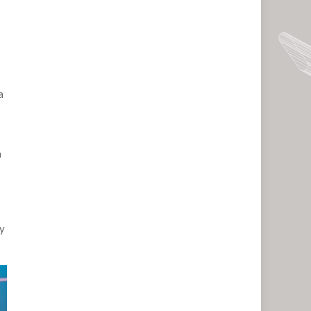
a
n
 y