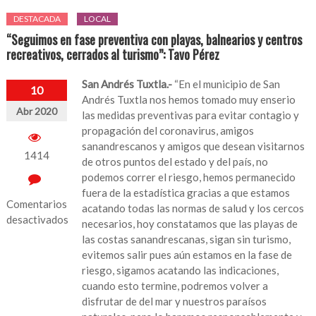
DESTACADA
LOCAL
“Seguimos en fase preventiva con playas, balnearios y centros
recreativos, cerrados al turismo”: Tavo Pérez
San Andrés Tuxtla.-
“En el municipio de San
10
Andrés Tuxtla nos hemos tomado muy enserio
Abr 2020
las medidas preventivas para evitar contagio y
propagación del coronavirus, amigos
sanandrescanos y amigos que desean visitarnos
1414
de otros puntos del estado y del país, no
podemos correr el riesgo, hemos permanecido
fuera de la estadística gracias a que estamos
Comentarios
acatando todas las normas de salud y los cercos
desactivados
necesarios, hoy constatamos que las playas de
las costas sanandrescanas, sigan sin turismo,
en
evitemos salir pues aún estamos en la fase de
“Seguimos
riesgo, sigamos acatando las indicaciones,
en
cuando esto termine, podremos volver a
fase
disfrutar de del mar y nuestros paraísos
preventiva