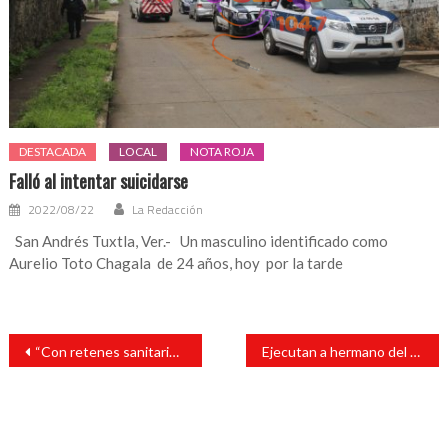
DESTACADA
LOCAL
NOTA ROJA
Falló al intentar suicidarse
2022/08/22
La Redacción
San Andrés Tuxtla, Ver.- Un masculino identificado como
Aurelio Toto Chagala de 24 años, hoy por la tarde
Navegación
“Con retenes sanitarios en los accesos a la ciudad, cuidamos a los sanandrescanos, ante el COVID-19”: Tavo Pére
Ejecutan a hermano del diputado Eulalio Ríos Fararoni
de
entradas