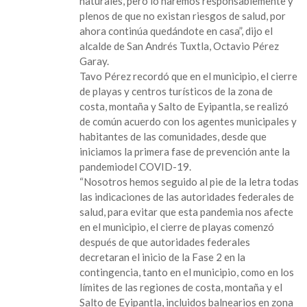
naturales, pero lo haremos responsablemente y
con
plenos de que no existan riesgos de salud, por
playas,
ahora continúa quedándote en casa”, dijo el
balnearios
alcalde de San Andrés Tuxtla, Octavio Pérez
y
Garay.
centros
Tavo Pérez recordó que en el municipio, el cierre
recreativos,
de playas y centros turísticos de la zona de
cerrados
costa, montaña y Salto de Eyipantla, se realizó
al
de común acuerdo con los agentes municipales y
turismo”:
habitantes de las comunidades, desde que
Tavo
iniciamos la primera fase de prevención ante la
Pérez
pandemiodel COVID-19.
“Nosotros hemos seguido al pie de la letra todas
las indicaciones de las autoridades federales de
salud, para evitar que esta pandemia nos afecte
en el municipio, el cierre de playas comenzó
después de que autoridades federales
decretaran el inicio de la Fase 2 en la
contingencia, tanto en el municipio, como en los
límites de las regiones de costa, montaña y el
Salto de Eyipantla, incluidos balnearios en zona