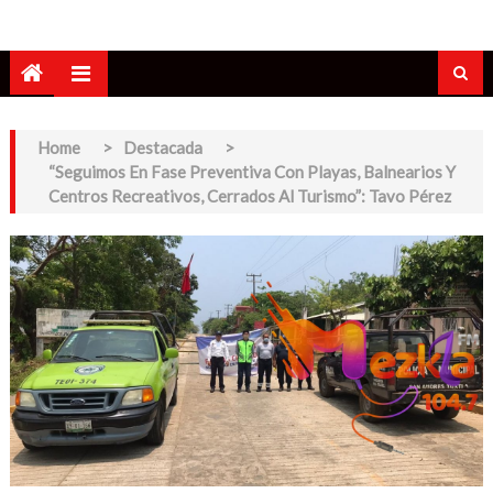
Home
>
Destacada
>
“Seguimos En Fase Preventiva Con Playas, Balnearios Y
Centros Recreativos, Cerrados Al Turismo”: Tavo Pérez